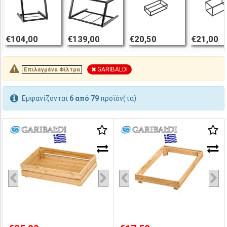
€104,00
€139,00
€20,50
€21,00
GARIBALDI
Επιλεγμένα Φίλτρα
Εμφανίζονται
6 από 79
προϊόν(τα)