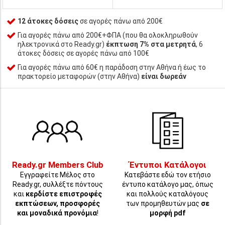
12 άτοκες δόσεις
σε αγορές πάνω από 200€
Για αγορές πάνω από 200€+ΦΠΑ (που θα ολοκληρωθούν
ηλεκτρονικά στο Ready.gr)
έκπτωση 7% στα μετρητά
, 6
άτοκες δόσεις σε αγορές πάνω από 100€
Για αγορές πάνω από 60€ η παράδοση στην Αθήνα ή έως το
πρακτορείο μεταφορών (στην Αθήνα)
είναι δωρεάν
Ready.gr Members Club
Έντυποι Κατάλογοι
Εγγραφείτε Μέλος στο
Κατεβάστε εδώ τον ετήσιο
Ready.gr, συλλέξτε πόντους
έντυπο κατάλογο μας, όπως
και
κερδίστε επιστροφές
και πολλούς καταλόγους
εκπτώσεων, προσφορές
των προμηθευτών μας
σε
και μοναδικά προνόμια
!
μορφή pdf