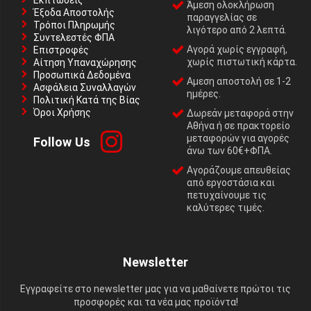
Εκπτώσεις
Άμεση ολοκλήρωση
Έξοδα Αποστολής
παραγγελίας σε
Τρόποι Πληρωμής
λιγότερο από 2 λεπτά.
Συντελεστές ΦΠΑ
Αγορά χωρίς εγγραφή,
Επιστροφές
χωρίς πιστωτική κάρτα.
Αίτηση Υπαναχώρησης
Προσωπικά Δεδομένα
Αμεση αποστολή σε 1-2
Ασφάλεια Συναλλαγών
ημέρες.
Πολιτική Κατά της Βίας
Όροι Χρήσης
Δωρεάν μεταφορά στην
Αθήνα ή σε πρακτορείο
μεταφορών για αγορές
Follow Us
άνω των 60€+ΦΠΑ.
Αγοράζουμε απευθείας
από εργοστάσια και
πετυχαίνουμε τις
καλύτερες τιμές.
Newsletter
Εγγραφείτε στο newsletter μας για να μαθαίνετε πρώτοι τις
προσφορές και τα νέα μας προϊόντα!