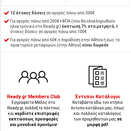
12 άτοκες δόσεις
σε αγορές πάνω από 200€
Για αγορές πάνω από 200€+ΦΠΑ (που θα ολοκληρωθούν
ηλεκτρονικά στο Ready.gr)
έκπτωση 7% στα μετρητά
, 6
άτοκες δόσεις σε αγορές πάνω από 100€
Για αγορές πάνω από 60€ η παράδοση στην Αθήνα ή έως το
πρακτορείο μεταφορών (στην Αθήνα)
είναι δωρεάν
Ready.gr Members Club
Έντυποι Κατάλογοι
Εγγραφείτε Μέλος στο
Κατεβάστε εδώ τον ετήσιο
Ready.gr, συλλέξτε πόντους
έντυπο κατάλογο μας, όπως
και
κερδίστε επιστροφές
και πολλούς καταλόγους
εκπτώσεων, προσφορές
των προμηθευτών μας
σε
και μοναδικά προνόμια
!
μορφή pdf