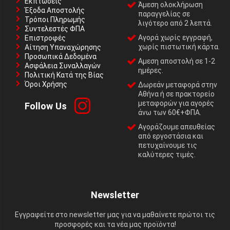
Εκπτώσεις
Άμεση ολοκλήρωση
Έξοδα Αποστολής
παραγγελίας σε
Τρόποι Πληρωμής
λιγότερο από 2 λεπτά.
Συντελεστές ΦΠΑ
Αγορά χωρίς εγγραφή,
Επιστροφές
χωρίς πιστωτική κάρτα.
Αίτηση Υπαναχώρησης
Προσωπικά Δεδομένα
Αμεση αποστολή σε 1-2
Ασφάλεια Συναλλαγών
ημέρες.
Πολιτική Κατά της Βίας
Όροι Χρήσης
Δωρεάν μεταφορά στην
Αθήνα ή σε πρακτορείο
μεταφορών για αγορές
Follow Us
άνω των 60€+ΦΠΑ.
Αγοράζουμε απευθείας
από εργοστάσια και
πετυχαίνουμε τις
καλύτερες τιμές.
Newsletter
Εγγραφείτε στο newsletter μας για να μαθαίνετε πρώτοι τις
προσφορές και τα νέα μας προϊόντα!