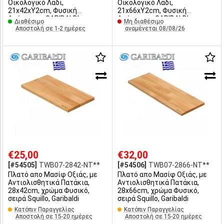
Οικολογικό Λάδι,
Οικολογικό Λάδι,
21x42xY2cm, Φυσική
21x66xY2cm, Φυσική
Απόχρωση, GARIBALDI
Απόχρωση, GARIBALDI
Διαθέσιμο
Μη διαθέσιμο
Αποστολή σε 1-2 ημέρες
αναμένεται 08/08/26
€25,00
€32,00
[#54505]
TWB07-2842-ΝΤ**
[#54506]
TWB07-2866-ΝΤ**
Πλατό απο Μασίφ Οξιάς, με
Πλατό απο Μασίφ Οξιάς, με
Αντιολισθητικά Πατάκια,
Αντιολισθητικά Πατάκια,
28x42cm, χρώμα Φυσικό,
28x66cm, χρώμα Φυσικό,
σειρά Squillo, Garibaldi
σειρά Squillo, Garibaldi
Κατόπιν Παραγγελίας
Κατόπιν Παραγγελίας
Αποστολή σε 15-20 ημέρες
Αποστολή σε 15-20 ημέρες