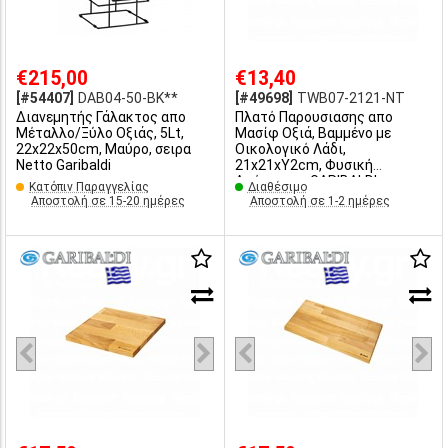
€215,00
€13,40
[#54407]
DAB04-50-BK**
[#49698]
TWB07-2121-NT
Διανεμητής Γάλακτος απο
Πλατό Παρουσιασης απο
Μέταλλο/Ξύλο Οξιάς, 5Lt,
Μασίφ Οξιά, Βαμμένο με
22x22x50cm, Μαύρο, σειρα
Οικολογικό Λάδι,
Netto Garibaldi
21x21xY2cm, Φυσική
Απόχρωση, GARIBALDI
Κατόπιν Παραγγελίας
Διαθέσιμο
Αποστολή σε 15-20 ημέρες
Αποστολή σε 1-2 ημέρες