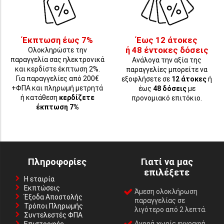
Έκπτωση έως 7%
Έως 12 άτοκες
ή 48 έντοκες δόσεις
Ολοκληρώστε την
παραγγελία σας ηλεκτρονικά
Ανάλογα την αξία της
και κερδίστε έκπτωση 2%.
παραγγελίες μπορείτε να
Για παραγγελίες από 200€
εξοφλήσετε σε
12 άτοκες
ή
+ΦΠΑ και πληρωμή μετρητά
έως
48 δόσεις
με
ή κατάθεση
κερδίζετε
προνομιακό επιτόκιο.
έκπτωση 7%
Πληροφορίες
Γιατί να μας
επιλέξετε
Η εταιρία
Εκπτώσεις
Άμεση ολοκλήρωση
Έξοδα Αποστολής
παραγγελίας σε
Τρόποι Πληρωμής
λιγότερο από 2 λεπτά.
Συντελεστές ΦΠΑ
Αγορά χωρίς εγγραφή,