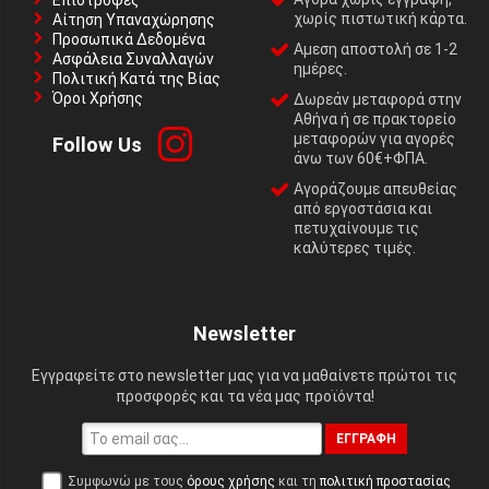
Επιστροφές
χωρίς πιστωτική κάρτα.
Αίτηση Υπαναχώρησης
Προσωπικά Δεδομένα
Αμεση αποστολή σε 1-2
Ασφάλεια Συναλλαγών
ημέρες.
Πολιτική Κατά της Βίας
Όροι Χρήσης
Δωρεάν μεταφορά στην
Αθήνα ή σε πρακτορείο
μεταφορών για αγορές
Follow Us
άνω των 60€+ΦΠΑ.
Αγοράζουμε απευθείας
από εργοστάσια και
πετυχαίνουμε τις
καλύτερες τιμές.
Newsletter
Εγγραφείτε στο newsletter μας για να μαθαίνετε πρώτοι τις
προσφορές και τα νέα μας προϊόντα!
ΕΓΓΡΑΦΉ
Συμφωνώ με τους
όρους χρήσης
και τη
πολιτική προστασίας