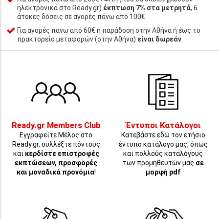
ηλεκτρονικά στο Ready.gr)
έκπτωση 7% στα μετρητά
, 6
άτοκες δόσεις σε αγορές πάνω από 100€
Για αγορές πάνω από 60€ η παράδοση στην Αθήνα ή έως το
πρακτορείο μεταφορών (στην Αθήνα)
είναι δωρεάν
Ready.gr Members Club
Έντυποι Κατάλογοι
Εγγραφείτε Μέλος στο
Κατεβάστε εδώ τον ετήσιο
Ready.gr, συλλέξτε πόντους
έντυπο κατάλογο μας, όπως
και
κερδίστε επιστροφές
και πολλούς καταλόγους
εκπτώσεων, προσφορές
των προμηθευτών μας
σε
και μοναδικά προνόμια
!
μορφή pdf