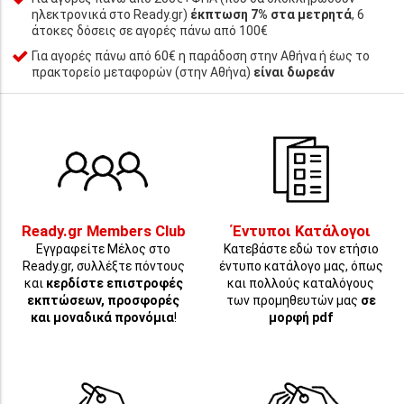
ηλεκτρονικά στο Ready.gr)
έκπτωση 7% στα μετρητά
, 6
άτοκες δόσεις σε αγορές πάνω από 100€
Για αγορές πάνω από 60€ η παράδοση στην Αθήνα ή έως το
πρακτορείο μεταφορών (στην Αθήνα)
είναι δωρεάν
Ready.gr Members Club
Έντυποι Κατάλογοι
Εγγραφείτε Μέλος στο
Κατεβάστε εδώ τον ετήσιο
Ready.gr, συλλέξτε πόντους
έντυπο κατάλογο μας, όπως
και
κερδίστε επιστροφές
και πολλούς καταλόγους
εκπτώσεων, προσφορές
των προμηθευτών μας
σε
και μοναδικά προνόμια
!
μορφή pdf