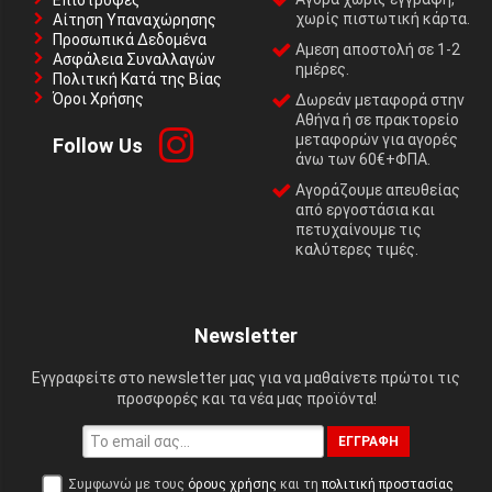
Επιστροφές
χωρίς πιστωτική κάρτα.
Αίτηση Υπαναχώρησης
Προσωπικά Δεδομένα
Αμεση αποστολή σε 1-2
Ασφάλεια Συναλλαγών
ημέρες.
Πολιτική Κατά της Βίας
Όροι Χρήσης
Δωρεάν μεταφορά στην
Αθήνα ή σε πρακτορείο
μεταφορών για αγορές
Follow Us
άνω των 60€+ΦΠΑ.
Αγοράζουμε απευθείας
από εργοστάσια και
πετυχαίνουμε τις
καλύτερες τιμές.
Newsletter
Εγγραφείτε στο newsletter μας για να μαθαίνετε πρώτοι τις
προσφορές και τα νέα μας προϊόντα!
ΕΓΓΡΑΦΉ
Συμφωνώ με τους
όρους χρήσης
και τη
πολιτική προστασίας