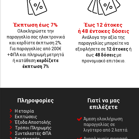
Έκπτωση έως 7%
Έως 12 άτοκες
ή 48 έντοκες δόσεις
Ολοκληρώστε την
παραγγελία σας ηλεκτρονικά
Ανάλογα την αξία της
και κερδίστε έκπτωση 2%.
παραγγελίες μπορείτε να
Για παραγγελίες από 200€
εξοφλήσετε σε
12 άτοκες
ή
+ΦΠΑ και πληρωμή μετρητά
έως
48 δόσεις
με
ή κατάθεση
κερδίζετε
προνομιακό επιτόκιο.
έκπτωση 7%
Πληροφορίες
Γιατί να μας
επιλέξετε
Η εταιρία
Εκπτώσεις
Άμεση ολοκλήρωση
Έξοδα Αποστολής
παραγγελίας σε
Τρόποι Πληρωμής
λιγότερο από 2 λεπτά.
Συντελεστές ΦΠΑ
Αγορά χωρίς εγγραφή,