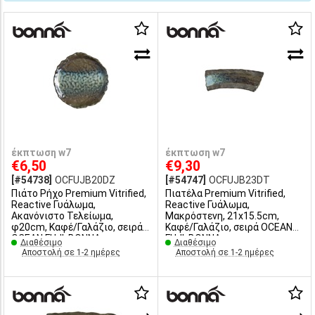
έκπτωση w7
έκπτωση w7
€6,50
€9,30
[#54738]
OCFUJB20DZ
[#54747]
OCFUJB23DT
Πιάτο Ρήχο Premium Vitrified,
Πιατέλα Premium Vitrified,
Reactive Γυάλωμα,
Reactive Γυάλωμα,
Ακανόνιστο Τελείωμα,
Μακρόστενη, 21x15.5cm,
φ20cm, Καφέ/Γαλάζιο, σειρά
Καφέ/Γαλάζιο, σειρά OCEAN
OCEAN FUJI, ΒΟΝΝΑ
FUJI, ΒΟΝΝΑ
Διαθέσιμο
Διαθέσιμο
Αποστολή σε 1-2 ημέρες
Αποστολή σε 1-2 ημέρες