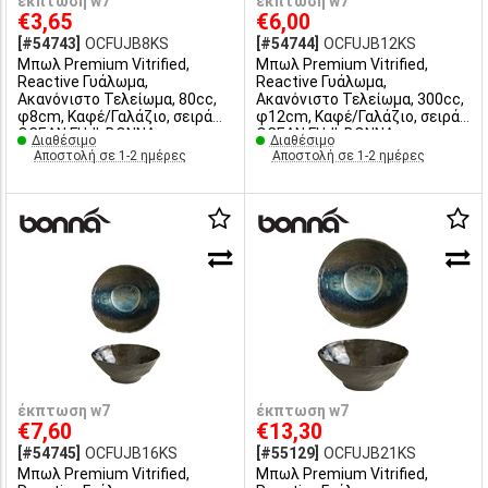
έκπτωση w7
έκπτωση w7
€3,65
€6,00
[#54743]
OCFUJB8KS
[#54744]
OCFUJB12KS
Μπωλ Premium Vitrified,
Μπωλ Premium Vitrified,
Reactive Γυάλωμα,
Reactive Γυάλωμα,
Ακανόνιστο Τελείωμα, 80cc,
Ακανόνιστο Τελείωμα, 300cc,
φ8cm, Καφέ/Γαλάζιο, σειρά
φ12cm, Καφέ/Γαλάζιο, σειρά
OCEAN FUJI, ΒΟΝΝΑ
OCEAN FUJI, ΒΟΝΝΑ
Διαθέσιμο
Διαθέσιμο
Αποστολή σε 1-2 ημέρες
Αποστολή σε 1-2 ημέρες
έκπτωση w7
έκπτωση w7
€7,60
€13,30
[#54745]
OCFUJB16KS
[#55129]
OCFUJB21KS
Μπωλ Premium Vitrified,
Μπωλ Premium Vitrified,