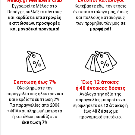
Ready.gr Members Club
Έντυποι Κατάλογοι
Εγγραφείτε Μέλος στο
Κατεβάστε εδώ τον ετήσιο
Ready.gr, συλλέξτε πόντους
έντυπο κατάλογο μας, όπως
και
κερδίστε επιστροφές
και πολλούς καταλόγους
εκπτώσεων, προσφορές
των προμηθευτών μας
σε
και μοναδικά προνόμια
!
μορφή pdf
Έκπτωση έως 7%
Έως 12 άτοκες
ή 48 έντοκες δόσεις
Ολοκληρώστε την
παραγγελία σας ηλεκτρονικά
Ανάλογα την αξία της
και κερδίστε έκπτωση 2%.
παραγγελίες μπορείτε να
Για παραγγελίες από 200€
εξοφλήσετε σε
12 άτοκες
ή
+ΦΠΑ και πληρωμή μετρητά
έως
48 δόσεις
με
ή κατάθεση
κερδίζετε
προνομιακό επιτόκιο.
έκπτωση 7%