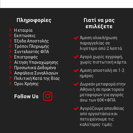
Πληροφορίες
Γιατί να μας
επιλέξετε
Η εταιρία
Εκπτώσεις
Άμεση ολοκλήρωση
Έξοδα Αποστολής
παραγγελίας σε
Τρόποι Πληρωμής
λιγότερο από 2 λεπτά.
Συντελεστές ΦΠΑ
Αγορά χωρίς εγγραφή,
Επιστροφές
χωρίς πιστωτική κάρτα.
Αίτηση Υπαναχώρησης
Προσωπικά Δεδομένα
Αμεση αποστολή σε 1-2
Ασφάλεια Συναλλαγών
ημέρες.
Πολιτική Κατά της Βίας
Όροι Χρήσης
Δωρεάν μεταφορά στην
Αθήνα ή σε πρακτορείο
μεταφορών για αγορές
Follow Us
άνω των 60€+ΦΠΑ.
Αγοράζουμε απευθείας
από εργοστάσια και
πετυχαίνουμε τις
καλύτερες τιμές.