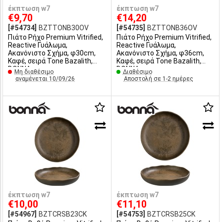
έκπτωση w7
έκπτωση w7
€9,70
€14,20
[#54734]
BZTTONB30OV
[#54735]
BZTTONB36OV
Πιάτο Ρήχο Premium Vitrified,
Πιάτο Ρήχο Premium Vitrified,
Reactive Γυάλωμα,
Reactive Γυάλωμα,
Ακανόνιστο Σχήμα, φ30cm,
Ακανόνιστο Σχήμα, φ36cm,
Καφέ, σειρά Tone Bazalith,
Καφέ, σειρά Tone Bazalith,
BONNA
BONNA
Μη διαθέσιμο
Διαθέσιμο
αναμένεται 10/09/26
Αποστολή σε 1-2 ημέρες
έκπτωση w7
έκπτωση w7
€10,00
€11,10
[#54967]
BZTCRSB23CK
[#54753]
BZTCRSB25CK