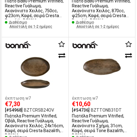
Πιάτο Βαθύ Premium Vitrified,
Πιάτο Βαθύ Premium Vitrified,
Reactive Γυάλωμα,
Reactive Γυάλωμα,
Ακανόνιστο Χειλός, 750cc,
Ακανόνιστο Χειλός, 870cc,
φ23cm, Καφέ, σειρά Cresta
φ25cm, Καφέ, σειρά Cresta
Bazalith, BONNA
Bazalith, BONNA
Διαθέσιμο
Διαθέσιμο
Αποστολή σε 1-2 ημέρες
Αποστολή σε 1-2 ημέρες
έκπτωση w7
έκπτωση w7
€7,30
€10,60
[#54968]
BZTCRSB24OV
[#54736]
BZTTONB31DT
Πιάτελα Premium Vitrified,
Πιατέλα Premium Vitrified,
Οβάλ, Reactive Γυάλωμα,
Reactive Γυάλωμα,
Ακανόνιστο Χειλός, 24x16cm,
Ακανόνιστο Σχήμα, 31cm,
Καφέ, σειρά Cresta Bazalith,
Καφέ, σειρά Tone Bazalith,
BONNA
BONNA