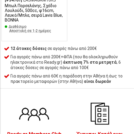
[#54767]
LASMAGRM16KS
Μπωλ Πορσελάνης, Σχέδιο
Λουλούδι, 500cc, φ16cm,
Λευκό/Μπλε, σειρά Lavis Blue,
BONNA
Διαθέσιμο
Αποστολή σε 1-2 ημέρες
12 άτοκες δόσεις
σε αγορές πάνω από 200€
Για αγορές πάνω από 200€+ΦΠΑ (που θα ολοκληρωθούν
ηλεκτρονικά στο Ready.gr)
έκπτωση 7% στα μετρητά
, 6
άτοκες δόσεις σε αγορές πάνω από 100€
Για αγορές πάνω από 60€ η παράδοση στην Αθήνα ή έως το
πρακτορείο μεταφορών (στην Αθήνα)
είναι δωρεάν