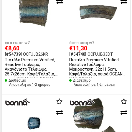
έκπτωση w7
έκπτωση w7
€8,60
€11,30
[#54739]
OCFUJB26KR
[#54748]
OCFUJB33DT
Πιατέλα Premium Vitrified,
Πιατέλα Premium Vitrified,
Reactive Γυάλωμα,
Reactive Γυάλωμα,
Ακανόνιστο Τελείωμα,
Μακρόστενη, 32x11.5cm,
25.7x26cm, Καφέ/Γαλάζιο,
Καφέ/Γαλάζιο, σειρά OCEAN
σειρά OCEAN FUJI, ΒΟΝΝΑ
FUJI, ΒΟΝΝΑ
Διαθέσιμο
Διαθέσιμο
Αποστολή σε 1-2 ημέρες
Αποστολή σε 1-2 ημέρες