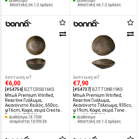
Διαθέσιμο
Διαθέσιμο
Αποστολή σε 1-2 ημέρες
Αποστολή σε 1-2 ημέρες
έκπτωση w7
έκπτωση w7
€6,00
€7,90
[#54754]
BZTCRSB16KS
[#54737]
BZTTONB19KS
Μπωλ Premium Vitrified,
Μπωλ Premium Vitrified,
Reactive Γυάλωμα,
Reactive Γυάλωμα,
Ακανόνιστο Χειλός, 650cc,
Ακανόνιστο Τελείωμα, 935cc,
φ16cm, Καφέ, σειρά Cresta
φ19cm, Καφέ, σειρά Tone
Bazalith, BONNA
Bazalith, BONNA
Διαθέσιμα 18 ΤΕΜ
Διαθέσιμο
αναμένεται 10/09/26
Αποστολή σε 1-2 ημέρες