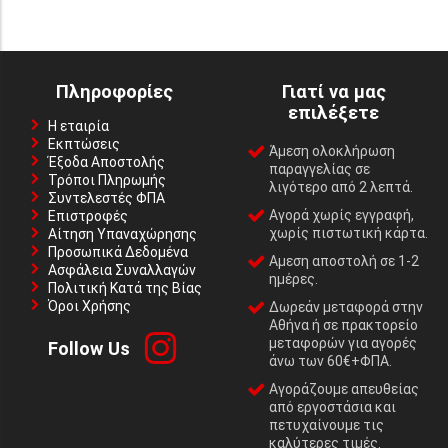
Πληροφορίες
Γιατί να μας
επιλέξετε
Η εταιρία
Εκπτώσεις
Άμεση ολοκλήρωση
Έξοδα Αποστολής
παραγγελίας σε
Τρόποι Πληρωμής
λιγότερο από 2 λεπτά.
Συντελεστές ΦΠΑ
Αγορά χωρίς εγγραφή,
Επιστροφές
χωρίς πιστωτική κάρτα.
Αίτηση Υπαναχώρησης
Προσωπικά Δεδομένα
Αμεση αποστολή σε 1-2
Ασφάλεια Συναλλαγών
ημέρες.
Πολιτική Κατά της Βίας
Όροι Χρήσης
Δωρεάν μεταφορά στην
Αθήνα ή σε πρακτορείο
μεταφορών για αγορές
Follow Us
άνω των 60€+ΦΠΑ.
Αγοράζουμε απευθείας
από εργοστάσια και
πετυχαίνουμε τις
καλύτερες τιμές.