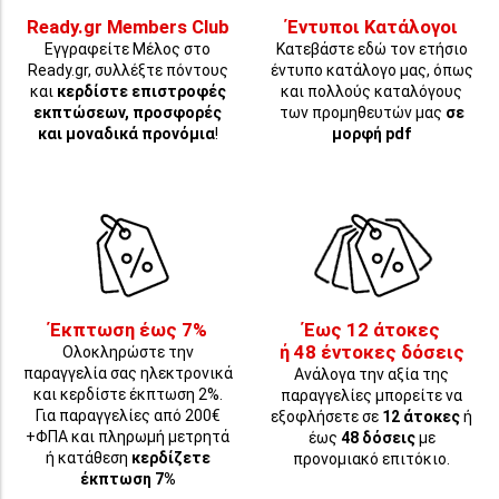
Ready.gr Members Club
Έντυποι Κατάλογοι
Εγγραφείτε Μέλος στο
Κατεβάστε εδώ τον ετήσιο
Ready.gr, συλλέξτε πόντους
έντυπο κατάλογο μας, όπως
και
κερδίστε επιστροφές
και πολλούς καταλόγους
εκπτώσεων, προσφορές
των προμηθευτών μας
σε
και μοναδικά προνόμια
!
μορφή pdf
Έκπτωση έως 7%
Έως 12 άτοκες
ή 48 έντοκες δόσεις
Ολοκληρώστε την
παραγγελία σας ηλεκτρονικά
Ανάλογα την αξία της
και κερδίστε έκπτωση 2%.
παραγγελίες μπορείτε να
Για παραγγελίες από 200€
εξοφλήσετε σε
12 άτοκες
ή
+ΦΠΑ και πληρωμή μετρητά
έως
48 δόσεις
με
ή κατάθεση
κερδίζετε
προνομιακό επιτόκιο.
έκπτωση 7%