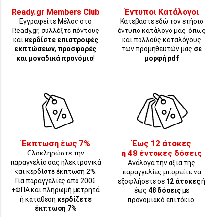
Ready.gr Members Club
Έντυποι Κατάλογοι
Εγγραφείτε Μέλος στο
Κατεβάστε εδώ τον ετήσιο
Ready.gr, συλλέξτε πόντους
έντυπο κατάλογο μας, όπως
και
κερδίστε επιστροφές
και πολλούς καταλόγους
εκπτώσεων, προσφορές
των προμηθευτών μας
σε
και μοναδικά προνόμια
!
μορφή pdf
Έκπτωση έως 7%
Έως 12 άτοκες
ή 48 έντοκες δόσεις
Ολοκληρώστε την
παραγγελία σας ηλεκτρονικά
Ανάλογα την αξία της
και κερδίστε έκπτωση 2%.
παραγγελίες μπορείτε να
Για παραγγελίες από 200€
εξοφλήσετε σε
12 άτοκες
ή
+ΦΠΑ και πληρωμή μετρητά
έως
48 δόσεις
με
ή κατάθεση
κερδίζετε
προνομιακό επιτόκιο.
έκπτωση 7%