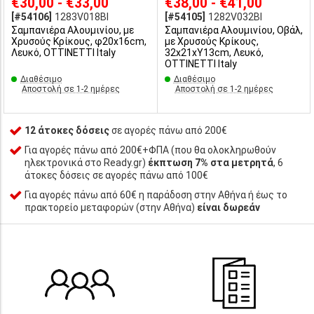
€30,00 - €33,00
€38,00 - €41,00
[#54106]
1283V018BI
[#54105]
1282V032BI
Σαμπανιέρα Αλουμινίου, με
Σαμπανιέρα Αλουμινίου, Οβάλ,
Χρυσούς Κρίκους, φ20x16cm,
με Χρυσούς Κρίκους,
Λευκό, OTTINETTI Italy
32x21xΥ13cm, Λευκό,
OTTINETTI Italy
Διαθέσιμο
Διαθέσιμο
Αποστολή σε 1-2 ημέρες
Αποστολή σε 1-2 ημέρες
12 άτοκες δόσεις
σε αγορές πάνω από 200€
Για αγορές πάνω από 200€+ΦΠΑ (που θα ολοκληρωθούν
ηλεκτρονικά στο Ready.gr)
έκπτωση 7% στα μετρητά
, 6
άτοκες δόσεις σε αγορές πάνω από 100€
Για αγορές πάνω από 60€ η παράδοση στην Αθήνα ή έως το
πρακτορείο μεταφορών (στην Αθήνα)
είναι δωρεάν