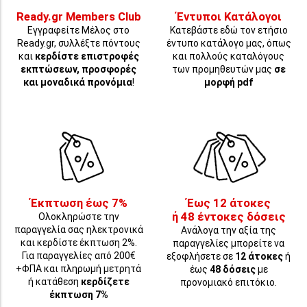
Ready.gr Members Club
Έντυποι Κατάλογοι
Εγγραφείτε Μέλος στο
Κατεβάστε εδώ τον ετήσιο
Ready.gr, συλλέξτε πόντους
έντυπο κατάλογο μας, όπως
και
κερδίστε επιστροφές
και πολλούς καταλόγους
εκπτώσεων, προσφορές
των προμηθευτών μας
σε
και μοναδικά προνόμια
!
μορφή pdf
Έκπτωση έως 7%
Έως 12 άτοκες
ή 48 έντοκες δόσεις
Ολοκληρώστε την
παραγγελία σας ηλεκτρονικά
Ανάλογα την αξία της
και κερδίστε έκπτωση 2%.
παραγγελίες μπορείτε να
Για παραγγελίες από 200€
εξοφλήσετε σε
12 άτοκες
ή
+ΦΠΑ και πληρωμή μετρητά
έως
48 δόσεις
με
ή κατάθεση
κερδίζετε
προνομιακό επιτόκιο.
έκπτωση 7%