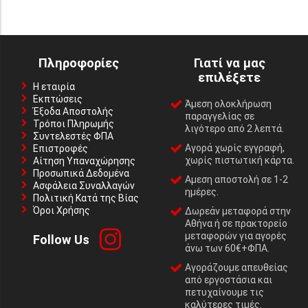
Πληροφορίες
Γιατί να μας
επιλέξετε
Η εταιρία
Εκπτώσεις
Άμεση ολοκλήρωση
Έξοδα Αποστολής
παραγγελίας σε
Τρόποι Πληρωμής
λιγότερο από 2 λεπτά.
Συντελεστές ΦΠΑ
Αγορά χωρίς εγγραφή,
Επιστροφές
χωρίς πιστωτική κάρτα.
Αίτηση Υπαναχώρησης
Προσωπικά Δεδομένα
Αμεση αποστολή σε 1-2
Ασφάλεια Συναλλαγών
ημέρες.
Πολιτική Κατά της Βίας
Όροι Χρήσης
Δωρεάν μεταφορά στην
Αθήνα ή σε πρακτορείο
μεταφορών για αγορές
Follow Us
άνω των 60€+ΦΠΑ.
Αγοράζουμε απευθείας
από εργοστάσια και
πετυχαίνουμε τις
καλύτερες τιμές.