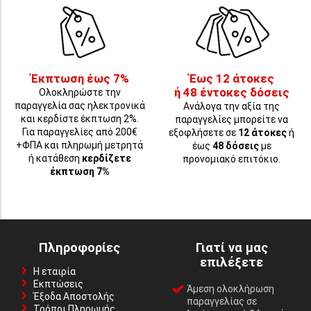
Έκπτωση έως 7%
Έως 12 άτοκες
ή 48 έντοκες δόσεις
Ολοκληρώστε την
παραγγελία σας ηλεκτρονικά
Ανάλογα την αξία της
και κερδίστε έκπτωση 2%.
παραγγελίες μπορείτε να
Για παραγγελίες από 200€
εξοφλήσετε σε
12 άτοκες
ή
+ΦΠΑ και πληρωμή μετρητά
έως
48 δόσεις
με
ή κατάθεση
κερδίζετε
προνομιακό επιτόκιο.
έκπτωση 7%
Πληροφορίες
Γιατί να μας
επιλέξετε
Η εταιρία
Εκπτώσεις
Άμεση ολοκλήρωση
Έξοδα Αποστολής
παραγγελίας σε
Τρόποι Πληρωμής