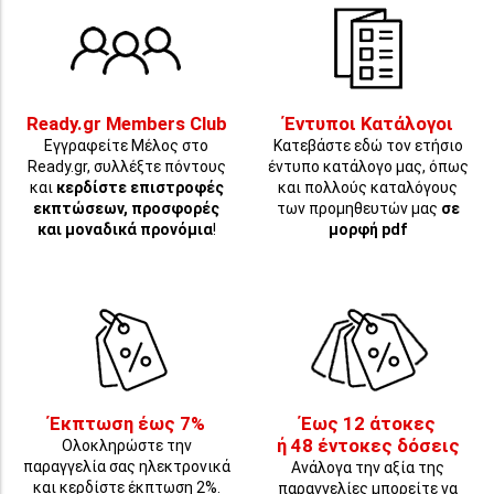
Ready.gr Members Club
Έντυποι Κατάλογοι
Εγγραφείτε Μέλος στο
Κατεβάστε εδώ τον ετήσιο
Ready.gr, συλλέξτε πόντους
έντυπο κατάλογο μας, όπως
και
κερδίστε επιστροφές
και πολλούς καταλόγους
εκπτώσεων, προσφορές
των προμηθευτών μας
σε
και μοναδικά προνόμια
!
μορφή pdf
Έκπτωση έως 7%
Έως 12 άτοκες
ή 48 έντοκες δόσεις
Ολοκληρώστε την
παραγγελία σας ηλεκτρονικά
Ανάλογα την αξία της
και κερδίστε έκπτωση 2%.
παραγγελίες μπορείτε να