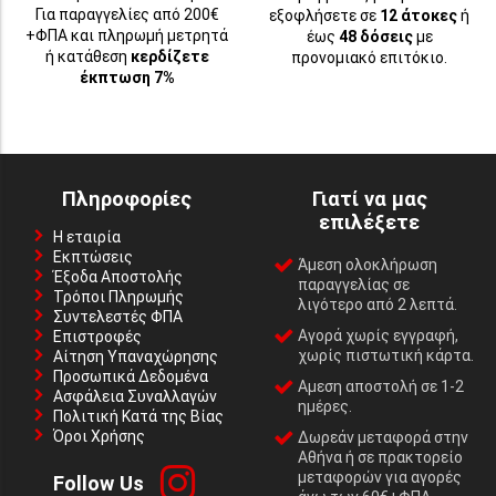
Για παραγγελίες από 200€
εξοφλήσετε σε
12 άτοκες
ή
+ΦΠΑ και πληρωμή μετρητά
έως
48 δόσεις
με
ή κατάθεση
κερδίζετε
προνομιακό επιτόκιο.
έκπτωση 7%
Πληροφορίες
Γιατί να μας
επιλέξετε
Η εταιρία
Εκπτώσεις
Άμεση ολοκλήρωση
Έξοδα Αποστολής
παραγγελίας σε
Τρόποι Πληρωμής
λιγότερο από 2 λεπτά.
Συντελεστές ΦΠΑ
Αγορά χωρίς εγγραφή,
Επιστροφές
χωρίς πιστωτική κάρτα.
Αίτηση Υπαναχώρησης
Προσωπικά Δεδομένα
Αμεση αποστολή σε 1-2
Ασφάλεια Συναλλαγών
ημέρες.
Πολιτική Κατά της Βίας
Όροι Χρήσης
Δωρεάν μεταφορά στην
Αθήνα ή σε πρακτορείο
μεταφορών για αγορές
Follow Us