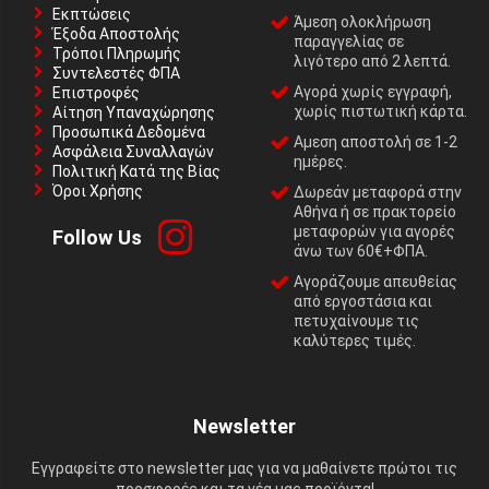
Εκπτώσεις
Άμεση ολοκλήρωση
Έξοδα Αποστολής
παραγγελίας σε
Τρόποι Πληρωμής
λιγότερο από 2 λεπτά.
Συντελεστές ΦΠΑ
Αγορά χωρίς εγγραφή,
Επιστροφές
χωρίς πιστωτική κάρτα.
Αίτηση Υπαναχώρησης
Προσωπικά Δεδομένα
Αμεση αποστολή σε 1-2
Ασφάλεια Συναλλαγών
ημέρες.
Πολιτική Κατά της Βίας
Όροι Χρήσης
Δωρεάν μεταφορά στην
Αθήνα ή σε πρακτορείο
μεταφορών για αγορές
Follow Us
άνω των 60€+ΦΠΑ.
Αγοράζουμε απευθείας
από εργοστάσια και
πετυχαίνουμε τις
καλύτερες τιμές.
Newsletter
Εγγραφείτε στο newsletter μας για να μαθαίνετε πρώτοι τις