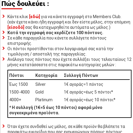
Πώς δουλεύει :
Κάντε κλικ
[εδώ]
για να κάνετε εγγραφή στο Members Club.
(εάν έχετε κάνει ήδη εγγραφή και δεν είστε μέλος, στην επόμενη
[είσοδό]
σας θα καταχωρηθείτε αυτόματα ως μέλος.)
Κατά την εγγραφή σας κερδίζετε 100 πόντους.
Σε κάθε παραγγελία που κάνετε συλλέγετε πόντους
επιστροφής.
Οι πόντοι προστίθονται στον λογαριασμό σας κατά την
τιμολόγιση / αποστολή της παραγγελίας.
Ανάλογα τους πόντους που έχετε συλλέξει τους τελευταίους 12
μήνες κατατάσσεστε στις παρακάτω κατηγορίες μελών :
Πόντοι
Κατηγορία
Συλλογή Πόντων
Έως 1500
Silver
1€ αγοράς=1 πόντος
1500-4000
Gold
1€ αγοράς=έως 5 πόντοι*
4000+
Platinum
1€ αγοράς=έως 10 πόντοι*
* Η συλλογή (1€=5 έως 10 πόντοι) αφορά μόνο
συγκεκριμένα προϊόντα.
Όταν έχετε συνδεθεί ως μέλος, σε κάθε προϊόν θα βλέπετε τα
παρακάτω εικονίδια που σας ενημερώνουν πόσους πόντους