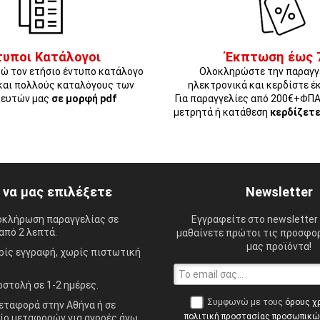
τυποι Κατάλογοι
Έκπτωση έως 
ώ τον ετήσιο έντυπο κατάλογο
Ολοκληρώστε την παραγγ
και πολλούς καταλόγους των
ηλεκτρονικά και κερδίστε έ
ευτών μας
σε μορφή pdf
Για παραγγελίες από 200€+ΦΠ
μετρητά ή κατάθεση
κερδίζετ
ί να μας επιλέξετε
Newsletter
οκλήρωση παραγγελίας σε
Εγγραφείτε στο newsletter 
από 2 λεπτά.
μαθαίνετε πρώτοι τις προσφορ
μας προϊόντα!
ίς εγγραφή, χωρίς πιστωτική
στολή σε 1-2 ημέρες.
Συμφωνώ με τους
όρους χ
ταφορά στην Αθήνα ή σε
πολιτική προστασίας προσωπικ
ίο μεταφορών για αγορές άνω