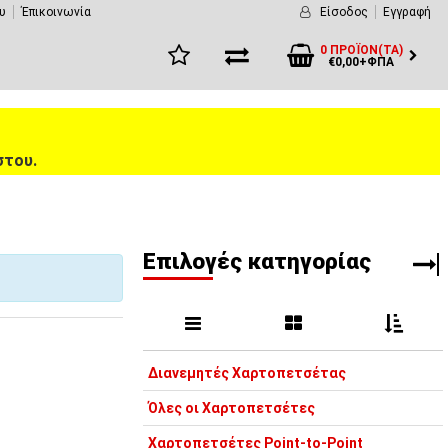
υ
Έπικοινωνία
Είσοδος
Εγγραφή
0 ΠΡΟΪΌΝ(ΤΑ)
€0,00+ΦΠΑ
στου.
Eπιλογές κατηγορίας
Διανεμητές Χαρτοπετσέτας
Όλες οι Χαρτοπετσέτες
Χαρτοπετσέτες Point-to-Point