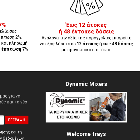
7%
Έως 12 άτοκες
ή 48 έντοκες δόσεις
ελία σας
κπτωση 2%.
Ανάλογα την αξία της παραγγελίες μπορείτε
Α και πληρωμή
να εξοφλήσετε σε
12 άτοκες
ή έως
48 δόσεις
ε έκπτωση 7%
με προνομιακό επιτόκιο.
Dynamic Mixers
μας για να
ές και τα νέα
ΕΓΓΡΑΦΉ
ρήσης
και τη
Welcome trays
ών δεδομένων