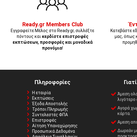
Ready.gr Members Club
Έν
Εγγραφείτε Μέλος στο Ready.gr, συλλέξτε
Κατεβάστε εδ
πόντους και
κερδίστε επιστροφές
μας, όπως 
εκπτώσεων, προσφορές και μοναδικά
προμηθ
προνόμια
!
Πληροφορίες
Γιατ
Η εταιρία
Άμεση ολ
Εκπτώσεις
λιγότερο 
Έξοδα Αποστολής
Αγορά χωρ
Τρόποι Πληρωμής
κάρτα.
Συντελεστές ΦΠΑ
Επιστροφές
Αμεση απο
Αίτηση Υπαναχώρησης
Δωρεάν με
Προσωπικά Δεδομένα
πρακτορε
Ασφάλεια Συναλλαγών