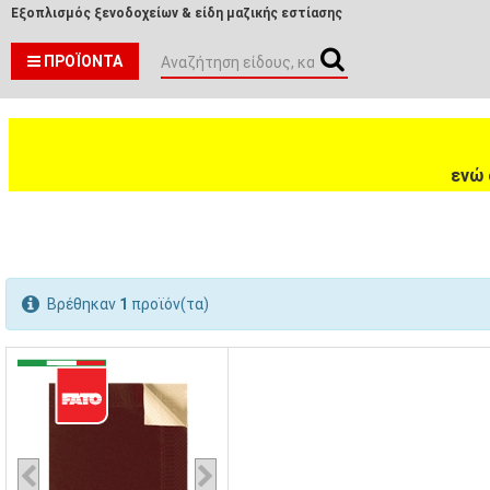
Εξοπλισμός ξενοδοχείων & είδη μαζικής εστίασης
ΠΡΟΪΌΝΤΑ
ενώ 
Βρέθηκαν
1
προϊόν(τα)