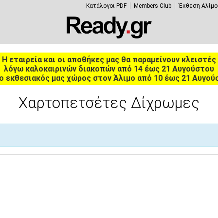
Κατάλογοι PDF
Members Club
Έκθεση Αλίμο
Η εταιρεία και οι αποθήκες μας θα παραμείνουν κλειστές
λόγω καλοκαιρινών διακοπών από 14 έως 21 Αυγούστου
ο εκθεσιακός μας χώρος στον Άλιμο από 10 έως 21 Αυγού
Χαρτοπετσέτες Δίχρωμες