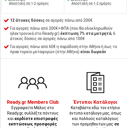
Αποστολή σε 1-2 ημέρες
Αποστολή σε 1-2 ημέρες
12 άτοκες δόσεις
σε αγορές πάνω από 200€
Για αγορές πάνω από 200€+ΦΠΑ (που θα ολοκληρωθούν
ηλεκτρονικά στο Ready.gr)
έκπτωση 7% στα μετρητά
, 6
άτοκες δόσεις σε αγορές πάνω από 100€
Για αγορές πάνω από 60€ η παράδοση στην Αθήνα ή έως το
πρακτορείο μεταφορών (στην Αθήνα)
είναι δωρεάν
Ready.gr Members Club
Έντυποι Κατάλογοι
Εγγραφείτε Μέλος στο
Κατεβάστε εδώ τον ετήσιο
Ready.gr, συλλέξτε πόντους
έντυπο κατάλογο μας, όπως
και
κερδίστε επιστροφές
και πολλούς καταλόγους
εκπτώσεων, προσφορές
των προμηθευτών μας
σε