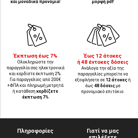
και μοναδικά προνόμια
!
μορφή pdf
Έκπτωση έως 7%
Έως 12 άτοκες
ή 48 έντοκες δόσεις
Ολοκληρώστε την
παραγγελία σας ηλεκτρονικά
Ανάλογα την αξία της
και κερδίστε έκπτωση 2%.
παραγγελίες μπορείτε να
Για παραγγελίες από 200€
εξοφλήσετε σε
12 άτοκες
ή
+ΦΠΑ και πληρωμή μετρητά
έως
48 δόσεις
με
ή κατάθεση
κερδίζετε
προνομιακό επιτόκιο.
έκπτωση 7%
Πληροφορίες
Γιατί να μας
επιλέξετε