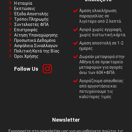
Η εταιρία
Εκπτώσεις
Άμεση ολοκλήρωση
Έξοδα Αποστολής
παραγγελίας σε
Τρόποι Πληρωμής
λιγότερο από 2 λεπτά.
Συντελεστές ΦΠΑ
Αγορά χωρίς εγγραφή,
Επιστροφές
χωρίς πιστωτική κάρτα.
Αίτηση Υπαναχώρησης
Προσωπικά Δεδομένα
Αμεση αποστολή σε 1-2
Ασφάλεια Συναλλαγών
ημέρες.
Πολιτική Κατά της Βίας
Όροι Χρήσης
Δωρεάν μεταφορά στην
Αθήνα ή σε πρακτορείο
μεταφορών για αγορές
Follow Us
άνω των 60€+ΦΠΑ.
Αγοράζουμε απευθείας
από εργοστάσια και
πετυχαίνουμε τις
καλύτερες τιμές.
Newsletter
Εγγραφείτε στο newsletter μας για να μαθαίνετε πρώτοι τις