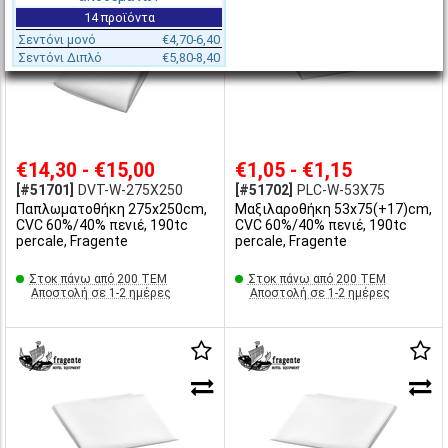
14 προϊόντα
Σεντόνι μονό
€4,70-6,40
Σεντόνι Διπλό
€5,80-8,40
€14,30 - €15,00
€1,05 - €1,15
[#51701]
DVT-W-275X250
[#51702]
PLC-W-53X75
Παπλωματοθήκη 275x250cm,
Μαξιλαροθήκη 53x75(+17)cm,
CVC 60%/40% πενιέ, 190tc
CVC 60%/40% πενιέ, 190tc
percale, Fragente
percale, Fragente
Στοκ πάνω από 200 ΤΕΜ
Στοκ πάνω από 200 ΤΕΜ
Αποστολή σε 1-2 ημέρες
Αποστολή σε 1-2 ημέρες