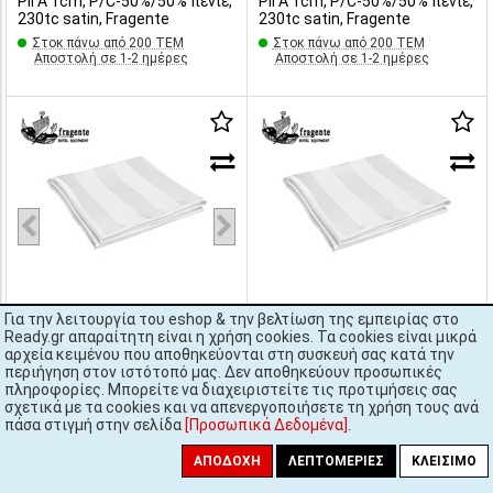
ΡΙΓΑ 1cm, P/C-50%/50% πενιέ,
ΡΙΓΑ 1cm, P/C-50%/50% πενιέ,
230tc satin, Fragente
230tc satin, Fragente
Στοκ πάνω από 200 ΤΕΜ
Στοκ πάνω από 200 ΤΕΜ
Αποστολή σε 1-2 ημέρες
Αποστολή σε 1-2 ημέρες
Για την λειτουργία του eshop & την βελτίωση της εμπειρίας στο
€5,10 - €5,30
€6,80 - €7,10
Ready.gr απαραίτητη είναι η χρήση cookies. Τα cookies είναι μικρά
αρχεία κειμένου που αποθηκεύονται στη συσκευή σας κατά την
[#31564]
3-LIN-S-170X270
[#50659]
3-LIN-S-170X290
περιήγηση στον ιστότοπό μας. Δεν αποθηκεύουν προσωπικές
Σεντόνι 170x270(4+1)cm,
Σεντόνι 170x290(4+1)cm,
πληροφορίες. Μπορείτε να διαχειριστείτε τις προτιμήσεις σας
Ρίγα 3cm, 100% Cotton, πενιέ,
Ρίγα 3cm, 100% Cotton, πενιέ,
σχετικά με τα cookies και να απενεργοποιήσετε τη χρήση τους ανά
μερσεριζέ/σενφοριζέ, 200tc
μερσεριζέ/σενφοριζέ, 200tc
πάσα στιγμή στην σελίδα
[Προσωπικά Δεδομένα]
.
satin, Fragente
satin, Fragente
Στοκ πάνω από 200 ΤΕΜ
Στοκ πάνω από 200 ΤΕΜ
ΑΠΟΔΟΧΉ
ΛΕΠΤΟΜΈΡΙΕΣ
ΚΛΕΊΣΙΜΟ
Αποστολή σε 1-2 ημέρες
Αποστολή σε 1-2 ημέρες