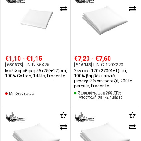
€1,10 - €1,15
€7,20 - €7,60
[#50675]
LIN-B-55X75
[#16943]
LIN-C-170X270
Μαξιλαροθήκη 55x75(+17)cm,
Σεντόνι 170x270(4+1)cm,
100% Cotton, 144tc, Fragente
100% βαμβάκι πενιέ,
μερσεριζέ/σενφοριζέ, 200tc
percale, Fragente
Στοκ πάνω από 200 ΤΕΜ
Μη διαθέσιμο
Αποστολή σε 1-2 ημέρες