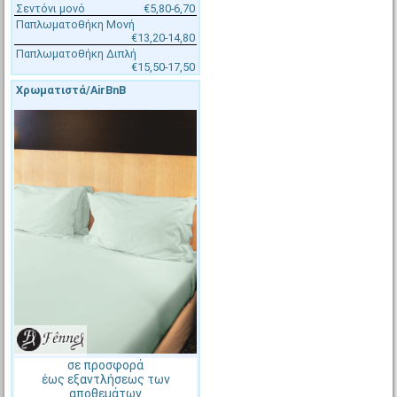
Σεντόνι μονό
€5,80-6,70
Παπλωματοθήκη Μονή
€13,20-14,80
Παπλωματοθήκη Διπλή
€15,50-17,50
Χρωματιστά/AirBnB
€8,60 - €9,00
€12,50 - €13,10
[#51699]
DVT-W-170X230
[#51700]
DVT-W-250X230
Παπλωματοθήκη 170x230cm,
Παπλωματοθήκη 250x230cm,
CVC 60%/40% πενιέ, 190tc
CVC 60%/40% πενιέ, 190tc
percale, Fragente
percale, Fragente
Στοκ πάνω από 200 ΤΕΜ
Στοκ πάνω από 200 ΤΕΜ
Αποστολή σε 1-2 ημέρες
Αποστολή σε 1-2 ημέρες
σε προσφορά
έως εξαντλήσεως των
αποθεμάτων