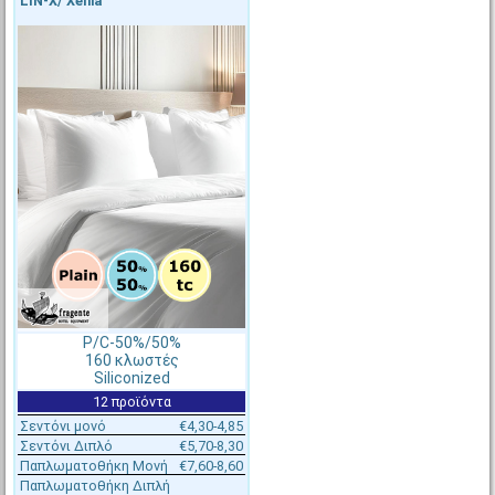
LIN-X/ Xenia
€5,10 - €5,40
€5,40 - €5,70
[#50652]
LIN-A-220X260
[#16940]
LIN-A-240X260
Σεντόνι 220x260(4+1)cm, P/C
Σεντόνι 240x260(4+1)cm, P/C
50%/50%, 144tc, Fragente
50%/50%, 144tc, Fragente
Στοκ πάνω από 200 ΤΕΜ
Μη διαθέσιμο
Αποστολή σε 1-2 ημέρες
P/C-50%/50%
160 κλωστές
Siliconized
12 προϊόντα
Σεντόνι μονό
€4,30-4,85
Σεντόνι Διπλό
€5,70-8,30
Παπλωματοθήκη Μονή
€7,60-8,60
Παπλωματοθήκη Διπλή