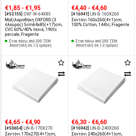
€1,85 - €1,95
€4,40 - €4,60
[#52155]
OXF-W-64X85
[#16941]
LIN-B-160X260
Μαξιλαροθήκη OXFORD (3
Σεντόνι 160x260(4+1)cm,
πλευρές) 5cm64x85(+17)cm,
100% Cotton, 144tc, Fragente
CVC 60%/40% πενιέ, 190tc
percale, Fragente
Στοκ πάνω από 200 ΤΕΜ
Στοκ πάνω από 200 ΤΕΜ
Αποστολή σε 1-2 ημέρες
Αποστολή σε 1-2 ημέρες
€4,65 - €4,90
€6,30 - €6,60
[#50654]
LIN-B-170X270
[#16942]
LIN-B-240X260
Σεντόνι 170x270(4+1)cm,
Σεντόνι 240x260(4+1)cm,