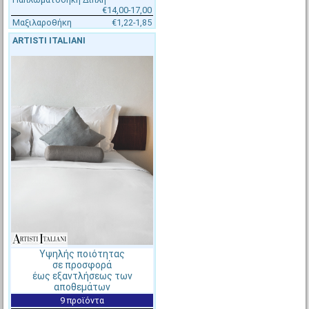
percale, Fragente
€14,00-17,00
Μαξιλαροθήκη
€1,22-1,85
Στοκ πάνω από 200 ΤΕΜ
Μη διαθέσιμο
ARTISTI ITALIANI
Αποστολή σε 1-2 ημέρες
€7,10 - €7,40
€8,00 - €8,40
[#51697]
LIN-W-250X270
[#51698]
LIN-W-280X280
Σεντόνι 250x270(4+1)cm,
Σεντόνι 280x280(4+1)cm,
Υψηλής ποιότητας
CVC 60%/40% πενιέ, 190tc
CVC 60%/40% πενιέ, 190tc
σε προσφορά
percale, Fragente
percale, Fragente
έως εξαντλήσεως των
αποθεμάτων
Στοκ πάνω από 200 ΤΕΜ
Στοκ πάνω από 200 ΤΕΜ
9 προϊόντα
Αποστολή σε 1-2 ημέρες
Αποστολή σε 1-2 ημέρες