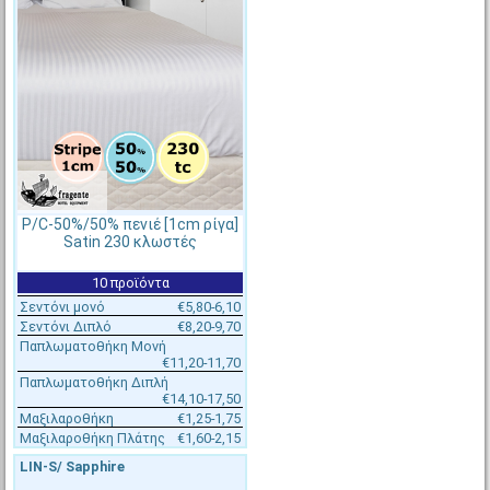
€8,30 - €8,60
€10,20 - €10,40
[#50695]
DVC-X-170X230
[#45410]
DVC-X-220X240
Παπλωματοθήκη 170x230cm,
Παπλωματοθήκη 220x240cm,
P/C 50%/50%, 160tc, Fragente
P/C 50%/50%, 160tc, Fragente
Στοκ πάνω από 200 ΤΕΜ
Διαθέσιμο
P/C-50%/50% πενιέ [1cm ρίγα]
Αποστολή σε 1-2 ημέρες
Αποστολή σε 1-2 ημέρες
Satin 230 κλωστές
10 προϊόντα
Σεντόνι μονό
€5,80-6,10
Σεντόνι Διπλό
€8,20-9,70
Παπλωματοθήκη Μονή
€11,20-11,70
Παπλωματοθήκη Διπλή
€14,10-17,50
Μαξιλαροθήκη
€1,25-1,75
Μαξιλαροθήκη Πλάτης
€1,60-2,15
LIN-S/ Sapphire