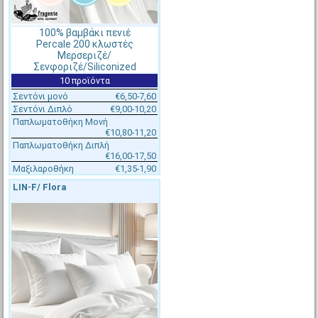
100% βαμβάκι πενιέ
Percale 200 κλωστές
Μερσεριζέ/
Σενφοριζέ/Siliconized
10 προϊόντα
Σεντόνι μονό
€6,50-7,60
Σεντόνι Διπλό
€9,00-10,20
Παπλωματοθήκη Μονή
€10,80-11,20
Παπλωματοθήκη Διπλή
€16,00-17,50
€6,20 - €6,50
€6,40 - €6,60
Μαξιλαροθήκη
€1,35-1,90
[#45406]
LIN-X-240X260
[#45407]
LIN-X-240X270
LIN-F/ Flora
Σεντόνι 240x260(4+1)cm, P/C
Σεντόνι 240x270(4+1)cm, P/C
50%/50%, 160tc, Fragente
50%/50%, 160tc, Fragente
Στοκ πάνω από 200 ΤΕΜ
Στοκ πάνω από 200 ΤΕΜ
Αποστολή σε 1-2 ημέρες
Αποστολή σε 1-2 ημέρες