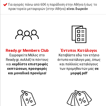
Για αγορές πάνω από 60€ η παράδοση στην Αθήνα ή έως το
πρακτορείο μεταφορών (στην Αθήνα)
είναι δωρεάν
Ready.gr Members Club
Έντυποι Κατάλογοι
Εγγραφείτε Μέλος στο
Κατεβάστε εδώ τον ετήσιο
Ready.gr, συλλέξτε πόντους
έντυπο κατάλογο μας, όπως
και
κερδίστε επιστροφές
και πολλούς καταλόγους
εκπτώσεων, προσφορές
των προμηθευτών μας
σε
και μοναδικά προνόμια
!
μορφή pdf