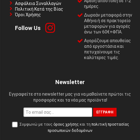
Αμεση αποστολή σε 1-2
Ασφάλεια Συναλλαγών
ημέρες.
Πολιτική Κατά της Βίας
Όροι Χρήσης
Δωρεάν μεταφορά στην
Αθήνα ή σε πρακτορείο
μεταφορών για αγορές
Follow Us
άνω των 60€+ΦΠΑ.
Αγοράζουμε απευθείας
από εργοστάσια και
πετυχαίνουμε τις
καλύτερες τιμές.
Newsletter
Εγγραφείτε στο newsletter μας για να μαθαίνετε πρώτοι τις
προσφορές και τα νέα μας προϊόντα!
ΕΓΓΡΑΦΉ
Συμφωνώ με τους
όρους χρήσης
και τη
πολιτική προστασίας
προσωπικών δεδομένων