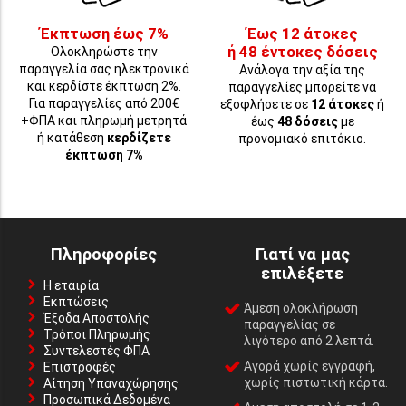
Έκπτωση έως 7%
Έως 12 άτοκες
ή 48 έντοκες δόσεις
Ολοκληρώστε την
παραγγελία σας ηλεκτρονικά
Ανάλογα την αξία της
και κερδίστε έκπτωση 2%.
παραγγελίες μπορείτε να
Για παραγγελίες από 200€
εξοφλήσετε σε
12 άτοκες
ή
+ΦΠΑ και πληρωμή μετρητά
έως
48 δόσεις
με
ή κατάθεση
κερδίζετε
προνομιακό επιτόκιο.
έκπτωση 7%
Πληροφορίες
Γιατί να μας
επιλέξετε
Η εταιρία
Εκπτώσεις
Άμεση ολοκλήρωση
Έξοδα Αποστολής
παραγγελίας σε
Τρόποι Πληρωμής
λιγότερο από 2 λεπτά.
Συντελεστές ΦΠΑ
Αγορά χωρίς εγγραφή,
Επιστροφές
χωρίς πιστωτική κάρτα.
Αίτηση Υπαναχώρησης
Προσωπικά Δεδομένα