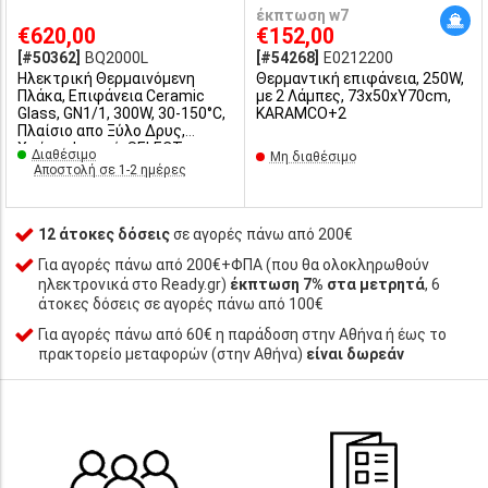
έκπτωση w7
€620,00
€152,00
[#50362]
BQ2000L
[#54268]
E0212200
Ηλεκτρική Θερμαινόμενη
Θερμαντική επιφάνεια, 250W,
Πλάκα, Επιφάνεια Ceramic
με 2 Λάμπες, 73x50xΥ70cm,
Glass, GN1/1, 300W, 30-150°C,
KARAMCO+2
Πλαίσιο απο Ξύλο Δρυς,
Χρώμα Φυσικό, SELECT
Διαθέσιμο
Μη διαθέσιμο
CONCEPT
Αποστολή σε 1-2 ημέρες
12 άτοκες δόσεις
σε αγορές πάνω από 200€
Για αγορές πάνω από 200€+ΦΠΑ (που θα ολοκληρωθούν
ηλεκτρονικά στο Ready.gr)
έκπτωση 7% στα μετρητά
, 6
άτοκες δόσεις σε αγορές πάνω από 100€
Για αγορές πάνω από 60€ η παράδοση στην Αθήνα ή έως το
πρακτορείο μεταφορών (στην Αθήνα)
είναι δωρεάν