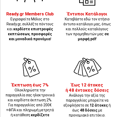
Ready.gr Members Club
Έντυποι Κατάλογοι
Εγγραφείτε Μέλος στο
Κατεβάστε εδώ τον ετήσιο
Ready.gr, συλλέξτε πόντους
έντυπο κατάλογο μας, όπως
και
κερδίστε επιστροφές
και πολλούς καταλόγους
εκπτώσεων, προσφορές
των προμηθευτών μας
σε
και μοναδικά προνόμια
!
μορφή pdf
Έκπτωση έως 7%
Έως 12 άτοκες
ή 48 έντοκες δόσεις
Ολοκληρώστε την
παραγγελία σας ηλεκτρονικά
Ανάλογα την αξία της
και κερδίστε έκπτωση 2%.
παραγγελίες μπορείτε να
Για παραγγελίες από 200€
εξοφλήσετε σε
12 άτοκες
ή
+ΦΠΑ και πληρωμή μετρητά
έως
48 δόσεις
με
ή κατάθεση
κερδίζετε
προνομιακό επιτόκιο.