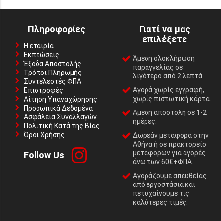
Πληροφορίες
Γιατί να μας
επιλέξετε
Η εταιρία
Εκπτώσεις
Άμεση ολοκλήρωση
Έξοδα Αποστολής
παραγγελίας σε
Τρόποι Πληρωμής
λιγότερο από 2 λεπτά.
Συντελεστές ΦΠΑ
Αγορά χωρίς εγγραφή,
Επιστροφές
χωρίς πιστωτική κάρτα.
Αίτηση Υπαναχώρησης
Προσωπικά Δεδομένα
Αμεση αποστολή σε 1-2
Ασφάλεια Συναλλαγών
ημέρες.
Πολιτική Κατά της Βίας
Όροι Χρήσης
Δωρεάν μεταφορά στην
Αθήνα ή σε πρακτορείο
μεταφορών για αγορές
Follow Us
άνω των 60€+ΦΠΑ.
Αγοράζουμε απευθείας
από εργοστάσια και
πετυχαίνουμε τις
καλύτερες τιμές.