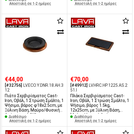
LAVA,
Απόχρωση, LAVA
Αποστολή σε 1-2 ημέρες
Αποστολή σε 1-2 ημέρες
€44,00
€70,00
[#32756]
LV.ECO.Y.DNR.18.AH.3
[#49912]
LV.HRC.HP.1225.AS.2
12
51.I
Πιάτο Σερβιρίσματος Cast-
Πλάκα Σερβιρίσματος Cast-
Iron, Οβάλ, 1 Στρώση Σμάλτο, 1
Iron, Οβάλ, 1 Στρώση Σμάλτο, 1
Ψήσιμο, βάρος φ18x2.5cm, με
Ψήσιμο, βάρος 1.5kg,
Ξύλινη Βάση, Μαύρο/Φυσική
12x25cm, με Ξύλινη Βάση,
Απόχρωση, LAVA
Μαύρο/Φυσική Απόχρωση,
Διαθέσιμο
Διαθέσιμο
LAVA
Αποστολή σε 1-2 ημέρες
Αποστολή σε 1-2 ημέρες