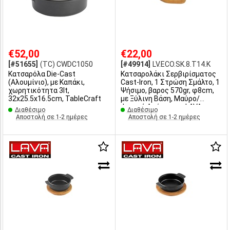
€52,00
€22,00
[#51655]
(TC) CWDC1050
[#49914]
LV.ECO.SK.8.T14.K
Κατσαρόλα Die-Cast
Κατσαρολάκι Σερβιρίσματος
(Αλουμίνιο), με Καπάκι,
Cast-Iron, 1 Στρώση Σμάλτο, 1
χωρητικότητα 3lt,
Ψήσιμο, βαρος 570gr, φ8cm,
32x25.5x16.5cm, TableCraft
με Ξύλινη Βάση, Μαύρο/
Φυσική Απόχρωση, LAVA
Διαθέσιμο
Διαθέσιμο
Αποστολή σε 1-2 ημέρες
Αποστολή σε 1-2 ημέρες