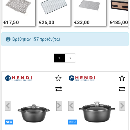
€17,50
€26,00
€33,00
€485,00
Βρέθηκαν
157
προϊόν(τα)
1
2
ΝΕΟ
ΝΕΟ