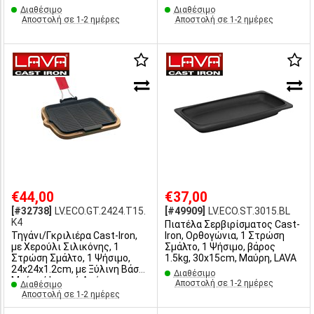
Διαθέσιμο
Διαθέσιμο
Αποστολή σε 1-2 ημέρες
Αποστολή σε 1-2 ημέρες
€44,00
€37,00
[#32738]
LV.ECO.GT.2424.T15.
[#49909]
LV.ECO.ST.3015.BL
K4
Πιατέλα Σερβιρίσματος Cast-
Τηγάνι/Γκριλιέρα Cast-Iron,
Iron, Oρθογώνια, 1 Στρώση
με Χερούλι Σιλικόνης, 1
Σμάλτο, 1 Ψήσιμο, βάρος
Στρώση Σμάλτο, 1 Ψήσιμο,
1.5kg, 30x15cm, Μαύρη, LAVA
24x24x1.2cm, με Ξύλινη Βάση,
Διαθέσιμο
Μαύρο/Φυσική Απόχρωση,
Αποστολή σε 1-2 ημέρες
Διαθέσιμο
LAVA
Αποστολή σε 1-2 ημέρες