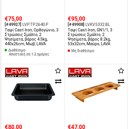
€75,00
€95,00
[#49927]
LV.P.TP.2640.P
[#49908]
LV.KV.5332.BL
Ταψί Cast-Iron, Oρθογώνιο, 3
Ταψί Cast-Iron, GN1/1, 3
Στρώσεις Σμάλτο, 2
Στρώσεις Σμάλτο, 2
Ψησίματα, βάρος 4.5kg,
Ψησίματα, βάρος 8.2kg,
440x26cm, Μωβ, LAVA
53x32cm, Μαύρο, LAVA
Διαθέσιμο
Μη διαθέσιμο
Αποστολή σε 1-2 ημέρες
€80,00
€47,00