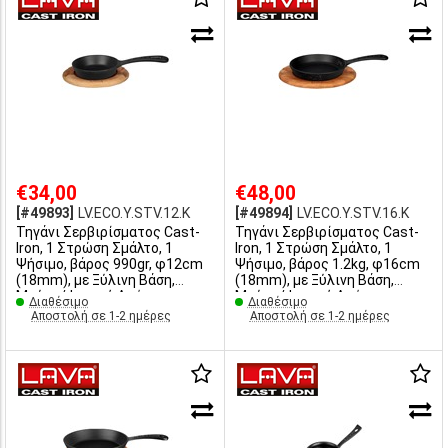
€34,00
€48,00
[#49893]
LV.ECO.Y.STV.12.K
[#49894]
LV.ECO.Y.STV.16.K
Τηγάνι Σερβιρίσματος Cast-
Τηγάνι Σερβιρίσματος Cast-
Iron, 1 Στρώση Σμάλτο, 1
Iron, 1 Στρώση Σμάλτο, 1
Ψήσιμο, βάρος 990gr, φ12cm
Ψήσιμο, βάρος 1.2kg, φ16cm
(18mm), με Ξύλινη Βάση,
(18mm), με Ξύλινη Βάση,
Μαύρο/Φυσική Απόχρωση,
Μαύρο/Φυσική Απόχρωση,
Διαθέσιμο
Διαθέσιμο
LAVA
LAVA
Αποστολή σε 1-2 ημέρες
Αποστολή σε 1-2 ημέρες