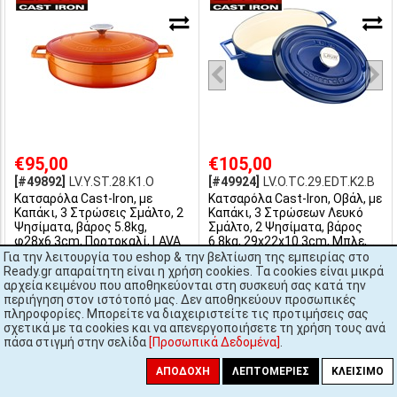
€95,00
€105,00
[#49892]
LV.Y.ST.28.K1.O
[#49924]
LV.O.TC.29.EDT.K2.B
Κατσαρόλα Cast-Iron, με
Κατσαρόλα Cast-Iron, Οβάλ, με
Καπάκι, 3 Στρώσεις Σμάλτο, 2
Καπάκι, 3 Στρώσεων Λευκό
Ψησίματα, βάρος 5.8kg,
Σμάλτο, 2 Ψησίματα, βάρος
φ28x6.3cm, Πορτοκαλί, LAVA
6.8kg, 29x22x10.3cm, Μπλε,
LAVA
Για την λειτουργία του eshop & την βελτίωση της εμπειρίας στο
Διαθέσιμο
Διαθέσιμο
Ready.gr απαραίτητη είναι η χρήση cookies. Τα cookies είναι μικρά
Αποστολή σε 1-2 ημέρες
Αποστολή σε 1-2 ημέρες
αρχεία κειμένου που αποθηκεύονται στη συσκευή σας κατά την
περιήγηση στον ιστότοπό μας. Δεν αποθηκεύουν προσωπικές
πληροφορίες. Μπορείτε να διαχειριστείτε τις προτιμήσεις σας
σχετικά με τα cookies και να απενεργοποιήσετε τη χρήση τους ανά
πάσα στιγμή στην σελίδα
[Προσωπικά Δεδομένα]
.
ΑΠΟΔΟΧΉ
ΛΕΠΤΟΜΈΡΙΕΣ
ΚΛΕΊΣΙΜΟ