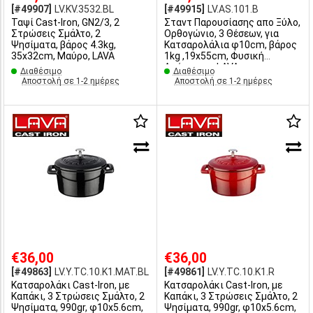
[#49907]
LV.KV.3532.BL
[#49915]
LV.AS.101.B
Ταψί Cast-Iron, GN2/3, 2
Σταντ Παρουσίασης απο Ξύλο,
Στρώσεις Σμάλτο, 2
Ορθογώνιο, 3 Θέσεων, για
Ψησίματα, βάρος 4.3kg,
Κατσαρολάλια φ10cm, βάρος
35x32cm, Μαύρο, LAVA
1kg ,19x55cm, Φυσική
Απόχρωση, LAVA
Διαθέσιμο
Διαθέσιμο
Αποστολή σε 1-2 ημέρες
Αποστολή σε 1-2 ημέρες
€36,00
€36,00
[#49863]
LV.Y.TC.10.K1.MAT.BL
[#49861]
LV.Y.TC.10.K1.R
Κατσαρολάκι Cast-Iron, με
Κατσαρολάκι Cast-Iron, με
Καπάκι, 3 Στρώσεις Σμάλτο, 2
Καπάκι, 3 Στρώσεις Σμάλτο, 2
Ψησίματα, 990gr, φ10x5.6cm,
Ψησίματα, 990gr, φ10x5.6cm,