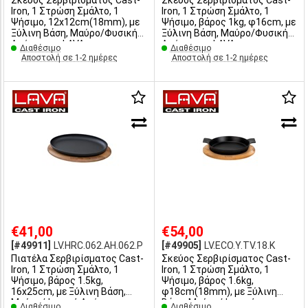
Σκεύος Σερβιρίσματος Cast-
Σκευος Σερβιρίσματος Cast-
Iron, 1 Στρώση Σμάλτο, 1
Iron, 1 Στρώση Σμάλτο, 1
Ψήσιμο, 12x12cm(18mm), με
Ψήσιμο, βάρος 1kg, φ16cm, με
Ξύλινη Βάση, Μαύρο/Φυσική
Ξύλινη Βάση, Μαύρο/Φυσική
Απόχρωση, LAVA
Απόχρωση, LAVA
Διαθέσιμο
Διαθέσιμο
Αποστολή σε 1-2 ημέρες
Αποστολή σε 1-2 ημέρες
€41,00
€54,00
[#49911]
LV.HRC.062.AH.062.P
[#49905]
LV.ECO.Y.TV.18.K
Πιατέλα Σερβιρίσματος Cast-
Σκεύος Σερβιρίσματος Cast-
Iron, 1 Στρώση Σμάλτο, 1
Iron, 1 Στρώση Σμάλτο, 1
Ψήσιμο, βάρος 1.5kg,
Ψήσιμο, βάρος 1.6kg,
16x25cm, με Ξύλινη Βάση,
φ18cm(18mm), με Ξύλινη
Μαύρο/Φυσική Απόχρωση,
Βάση, Μαύρο/Φυσική
Διαθέσιμο
Διαθέσιμο