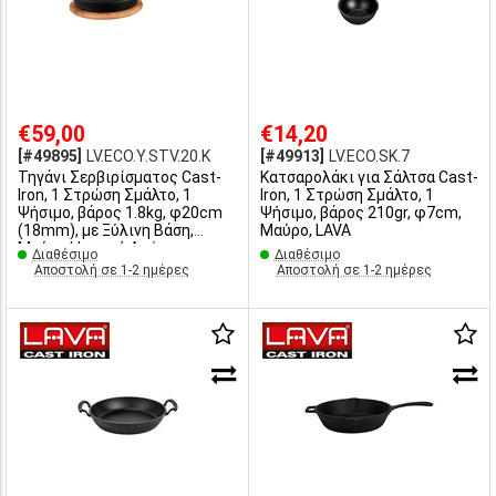
€59,00
€14,20
[#49895]
LV.ECO.Y.STV.20.K
[#49913]
LV.ECO.SK.7
Τηγάνι Σερβιρίσματος Cast-
Κατσαρολάκι για Σάλτσα Cast-
Iron, 1 Στρώση Σμάλτο, 1
Iron, 1 Στρώση Σμάλτο, 1
Ψήσιμο, βάρος 1.8kg, φ20cm
Ψήσιμο, βάρος 210gr, φ7cm,
(18mm), με Ξύλινη Βάση,
Μαύρο, LAVA
Μαύρο/Φυσική Απόχρωση,
Διαθέσιμο
Διαθέσιμο
LAVA
Αποστολή σε 1-2 ημέρες
Αποστολή σε 1-2 ημέρες