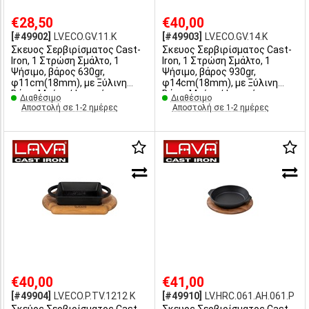
€28,50
€40,00
[#49902]
LV.ECO.GV.11.K
[#49903]
LV.ECO.GV.14.K
Σκευος Σερβιρίσματος Cast-
Σκευος Σερβιρίσματος Cast-
Iron, 1 Στρώση Σμάλτο, 1
Iron, 1 Στρώση Σμάλτο, 1
Ψήσιμο, βάρος 630gr,
Ψήσιμο, βάρος 930gr,
φ11cm(18mm), με Ξύλινη
φ14cm(18mm), με Ξύλινη
Βάση, Μαύρο/Φυσική
Βάση, Μαύρο/Φυσική
Διαθέσιμο
Διαθέσιμο
Απόχρωση, LAVA
Απόχρωση, LAVA
Αποστολή σε 1-2 ημέρες
Αποστολή σε 1-2 ημέρες
€40,00
€41,00
[#49904]
LV.ECO.P.TV.1212 K
[#49910]
LV.HRC.061.AH.061.P