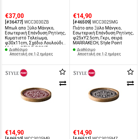
€37,00
€14,90
[#36477]
WCC3030ZB
[#46509]
WCC3025MG
Μπωλ απο Ξύλο Μάνγκο,
Πιάτο απο Ξύλο Μάνγκο,
Εσωτερική Επένδυση Ρητίνης,
Εσωτερική Επένδυση Ρητίνης,
Κυματιστό Τελείωμα,
φ25xΥ2.5cm, Γκρι, σειρά
φ30x11cm, Σχέδιο Λουλούδι
MARRAKECH, Style Point
Μαύρο, STYLE-POINT
Διαθέσιμο
Διαθέσιμο
Αποστολή σε 1-2 ημέρες
Αποστολή σε 1-2 ημέρες
€14,90
€14,90
[#46510]
WCC3025MR
[#46511]
WCC3025MZ