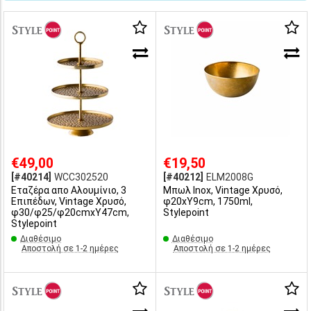
€49,00
€19,50
[#40214]
WCC302520
[#40212]
ELM2008G
Εταζέρα απο Αλουμίνιο, 3
Μπωλ Inox, Vintage Χρυσό,
Επιπέδων, Vintage Χρυσό,
φ20xΥ9cm, 1750ml,
φ30/φ25/φ20cmxΥ47cm,
Stylepoint
Stylepoint
Διαθέσιμο
Διαθέσιμο
Αποστολή σε 1-2 ημέρες
Αποστολή σε 1-2 ημέρες