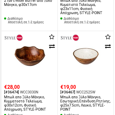
Σταντ/Riser Buffer απο Ξύλο
Μπωλ απο Ξύλο Μάνγκο,
Μάνγκο, φ30x17cm
Κυματιστό Τελείωμα,
φ23x11cm, Φυσική
Απόχρωση, STYLE-POINT
Διαθέσιμο
Διαθέσιμο
Αποστολή σε 1-2 ημέρες
Αποστολή σε 1-2 ημέρες
€28,00
€19,00
[#36474]
WCC3030N
[#36467]
WCC2525W
Μπωλ απο Ξύλο Μάνγκο,
Μπωλ απο Ξύλο Μάνγκο,
Κυμματοστό Τελείωμα,
Εσωτερική Επένδυση Ρητίνης,
φ30x12cm, Φυσική
φ25x7.5cm, Λευκό, STYLE-
Απόχρωση, STYLE-POINT
POINT