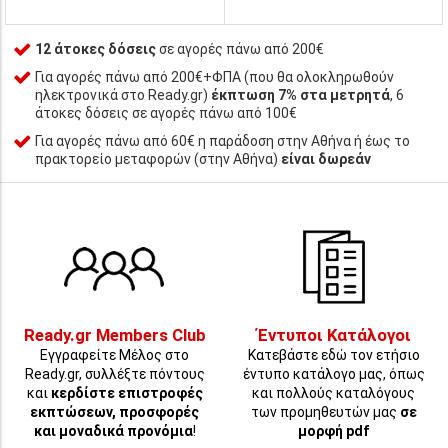
12 άτοκες δόσεις
σε αγορές πάνω από 200€
Για αγορές πάνω από 200€+ΦΠΑ (που θα ολοκληρωθούν
ηλεκτρονικά στο Ready.gr)
έκπτωση 7% στα μετρητά
, 6
άτοκες δόσεις σε αγορές πάνω από 100€
Για αγορές πάνω από 60€ η παράδοση στην Αθήνα ή έως το
πρακτορείο μεταφορών (στην Αθήνα)
είναι δωρεάν
Ready.gr Members Club
Έντυποι Κατάλογοι
Εγγραφείτε Μέλος στο
Κατεβάστε εδώ τον ετήσιο
Ready.gr, συλλέξτε πόντους
έντυπο κατάλογο μας, όπως
και
κερδίστε επιστροφές
και πολλούς καταλόγους
εκπτώσεων, προσφορές
των προμηθευτών μας
σε
και μοναδικά προνόμια
!
μορφή pdf