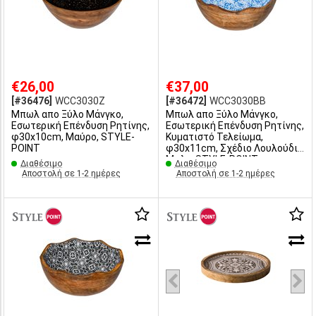
€26,00
€37,00
[#36476]
WCC3030Z
[#36472]
WCC3030BB
Μπωλ απο Ξύλο Μάνγκο,
Μπωλ απο Ξύλο Μάνγκο,
Εσωτερική Επένδυση Ρητίνης,
Εσωτερική Επένδυση Ρητίνης,
φ30x10cm, Μαύρο, STYLE-
Κυματιστό Τελείωμα,
POINT
φ30x11cm, Σχέδιο Λουλούδι
Μπλε, STYLE-POINT
Διαθέσιμο
Διαθέσιμο
Αποστολή σε 1-2 ημέρες
Αποστολή σε 1-2 ημέρες