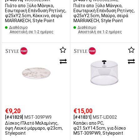
Πιάτο απο Ξύλο Μάνγκο,
Πιάτο απο Ξύλο Μάνγκο,
Εσωτερική Επένδυση Ρητίνης,
Εσωτερική Επένδυση Ρητίνης,
φ25xΥ2.5cm, Κόκκινο, σειρά
φ25xΥ2.5cm, Μαύρο, σειρά
MARRAKECH, Style Point
MARRAKECH, Style Point
Διαθέσιμο
Διαθέσιμο
Αποστολή σε 1-2 ημέρες
Αποστολή σε 1-2 ημέρες
€9,20
€15,00
[#41829]
MST-309PW9
[#41831]
MST-LID002
Δίσκος/Πλατό Μελαμίνης,
Καπάκι απο PC,
όψη Λευκό μάρμαρο, φ23cm,
φ21.5xΥ14.5cm, για δίσκο
Stylepoint
MST-309PW9, Stylepoint