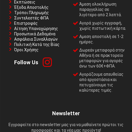
Εκπτώσεις
Άμεση ολοκλήρωση
Έξοδα Αποστολής
παραγγελίας σε
Τρόποι Πληρωμής
λιγότερο από 2 λεπτά.
Συντελεστές ΦΠΑ
Αγορά χωρίς εγγραφή,
Επιστροφές
χωρίς πιστωτική κάρτα.
Αίτηση Υπαναχώρησης
Προσωπικά Δεδομένα
Αμεση αποστολή σε 1-2
Ασφάλεια Συναλλαγών
ημέρες.
Πολιτική Κατά της Βίας
Όροι Χρήσης
Δωρεάν μεταφορά στην
Αθήνα ή σε πρακτορείο
μεταφορών για αγορές
Follow Us
άνω των 60€+ΦΠΑ.
Αγοράζουμε απευθείας
από εργοστάσια και
πετυχαίνουμε τις
καλύτερες τιμές.
Newsletter
Εγγραφείτε στο newsletter μας για να μαθαίνετε πρώτοι τις
προσφορές και τα νέα μας προϊόντα!