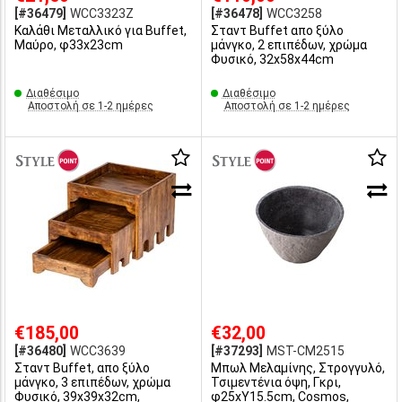
[#36479]
WCC3323Z
[#36478]
WCC3258
Καλάθι Μεταλλικό για Buffet,
Σταντ Buffet απο ξύλο
Μαύρο, φ33x23cm
μάνγκο, 2 επιπέδων, χρώμα
Φυσικό, 32x58x44cm
Διαθέσιμο
Διαθέσιμο
Αποστολή σε 1-2 ημέρες
Αποστολή σε 1-2 ημέρες
€185,00
€32,00
[#36480]
WCC3639
[#37293]
MST-CM2515
Σταντ Buffet, απο ξύλο
Μπωλ Μελαμίνης, Στρογγυλό,
μάνγκο, 3 επιπέδων, χρώμα
Τσιμεντένια όψη, Γκρι,
Φυσικό, 39x39x32cm,
φ25xΥ15.5cm, Cosmos,