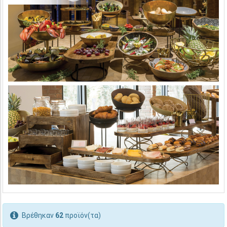
Βρέθηκαν
62
προϊόν(τα)