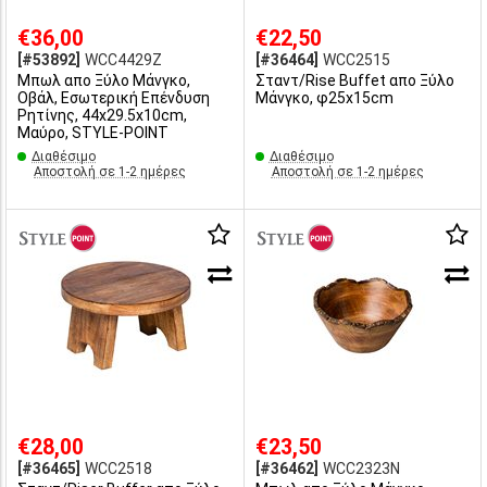
€36,00
€22,50
[#53892]
WCC4429Z
[#36464]
WCC2515
Μπωλ απο Ξύλο Μάνγκο,
Σταντ/Rise Buffet απο Ξύλο
Οβάλ, Εσωτερική Επένδυση
Μάνγκο, φ25x15cm
Ρητίνης, 44x29.5x10cm,
Μαύρο, STYLE-POINT
Διαθέσιμο
Διαθέσιμο
Αποστολή σε 1-2 ημέρες
Αποστολή σε 1-2 ημέρες
€28,00
€23,50
[#36465]
WCC2518
[#36462]
WCC2323N