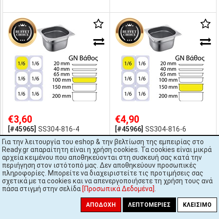
€3,60
€4,90
[#45965]
SS304-816-4
[#45966]
SS304-816-6
Δοχείο Γαστρονομίας GN1/6,
Δοχείο Γαστρονομίας GN1/6,
Για την λειτουργία του eshop & την βελτίωση της εμπειρίας στο
Inox 18/10 (SS304), 0.6mm,
Inox 18/10 (SS304), 0.7mm,
Ready.gr απαραίτητη είναι η χρήση cookies. Τα cookies είναι μικρά
17.6x16.2x10cm
17.6x16.2x15cm
αρχεία κειμένου που αποθηκεύονται στη συσκευή σας κατά την
περιήγηση στον ιστότοπό μας. Δεν αποθηκεύουν προσωπικές
πληροφορίες. Μπορείτε να διαχειριστείτε τις προτιμήσεις σας
Μη διαθέσιμο
Μη διαθέσιμο
αναμένεται 20/08/26
αναμένεται 20/08/26
σχετικά με τα cookies και να απενεργοποιήσετε τη χρήση τους ανά
πάσα στιγμή στην σελίδα
[Προσωπικά Δεδομένα]
.
ΑΠΟΔΟΧΉ
ΛΕΠΤΟΜΈΡΙΕΣ
ΚΛΕΊΣΙΜΟ