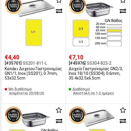
€4,40
€7,10
[#35701]
SS201-811-L
[#45976]
SS304-823-2
Καπάκι Δοχείου Γαστρονομίας
Δοχείο Γαστρονομίας GN2/3,
GN1/1, Inox (SS201), 0.7mm,
Inox 18/10 (SS304), 0.6mm,
53x32.5cm
35.4x32.5x6.5cm
Μη διαθέσιμο
Διαθέσιμο
αναμένεται 20/08/26
Αποστολή σε 1-2 ημέρες