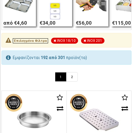
από €4,60
€34,00
€56,00
€115,00
INOX 18/10
INOX 201
Επιλεγμένα Φίλτρα
Εμφανίζονται
192 από 301
προϊόν(τα)
1
2