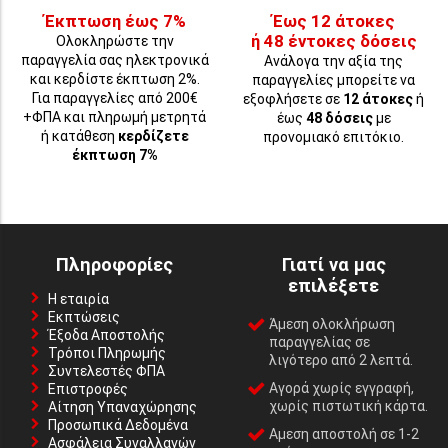
Έκπτωση έως 7%
Έως 12 άτοκες
ή 48 έντοκες δόσεις
Ολοκληρώστε την
παραγγελία σας ηλεκτρονικά
Ανάλογα την αξία της
και κερδίστε έκπτωση 2%.
παραγγελίες μπορείτε να
Για παραγγελίες από 200€
εξοφλήσετε σε
12 άτοκες
ή
+ΦΠΑ και πληρωμή μετρητά
έως
48 δόσεις
με
ή κατάθεση
κερδίζετε
προνομιακό επιτόκιο.
έκπτωση 7%
Πληροφορίες
Γιατί να μας
επιλέξετε
Η εταιρία
Εκπτώσεις
Άμεση ολοκλήρωση
Έξοδα Αποστολής
παραγγελίας σε
Τρόποι Πληρωμής
λιγότερο από 2 λεπτά.
Συντελεστές ΦΠΑ
Αγορά χωρίς εγγραφή,
Επιστροφές
χωρίς πιστωτική κάρτα.
Αίτηση Υπαναχώρησης
Προσωπικά Δεδομένα
Αμεση αποστολή σε 1-2
Ασφάλεια Συναλλαγών