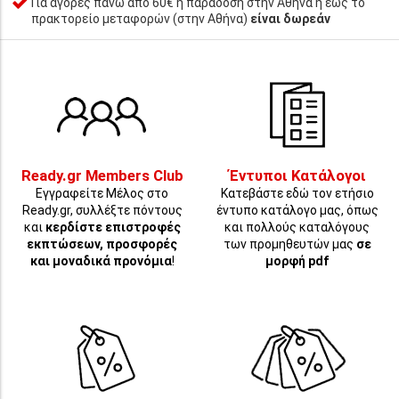
Για αγορές πάνω από 60€ η παράδοση στην Αθήνα ή έως το
πρακτορείο μεταφορών (στην Αθήνα)
είναι δωρεάν
Ready.gr Members Club
Έντυποι Κατάλογοι
Εγγραφείτε Μέλος στο
Κατεβάστε εδώ τον ετήσιο
Ready.gr, συλλέξτε πόντους
έντυπο κατάλογο μας, όπως
και
κερδίστε επιστροφές
και πολλούς καταλόγους
εκπτώσεων, προσφορές
των προμηθευτών μας
σε
και μοναδικά προνόμια
!
μορφή pdf