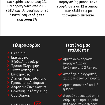
και κερδίστε έκπτωση 2%.
παραγγελίες μπορείτε να
Για παραγγελίες από 200€
εξοφλήσετε σε
12 άτοκες
ή
+ΦΠΑ και πληρωμή μετρητά
έως
48 δόσεις
με
ή κατάθεση
κερδίζετε
προνομιακό επιτόκιο.
έκπτωση 7%
Πληροφορίες
Γιατί να μας
επιλέξετε
Η εταιρία
Εκπτώσεις
Άμεση ολοκλήρωση
Έξοδα Αποστολής
παραγγελίας σε
Τρόποι Πληρωμής
λιγότερο από 2 λεπτά.
Συντελεστές ΦΠΑ
Αγορά χωρίς εγγραφή,
Επιστροφές
χωρίς πιστωτική κάρτα.
Αίτηση Υπαναχώρησης
Προσωπικά Δεδομένα
Αμεση αποστολή σε 1-2
Ασφάλεια Συναλλαγών
ημέρες.
Πολιτική Κατά της Βίας
Όροι Χρήσης
Δωρεάν μεταφορά στην
Αθήνα ή σε πρακτορείο
μεταφορών για αγορές