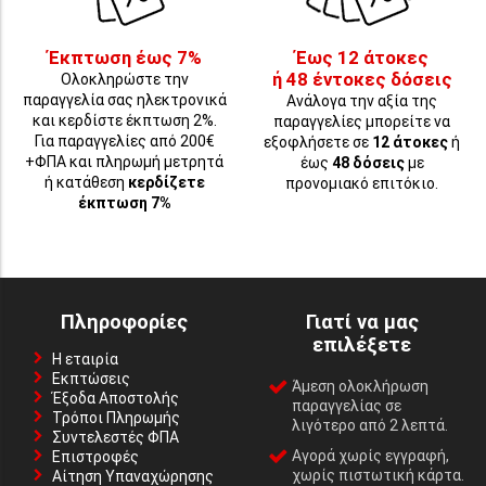
Έκπτωση έως 7%
Έως 12 άτοκες
ή 48 έντοκες δόσεις
Ολοκληρώστε την
παραγγελία σας ηλεκτρονικά
Ανάλογα την αξία της
και κερδίστε έκπτωση 2%.
παραγγελίες μπορείτε να
Για παραγγελίες από 200€
εξοφλήσετε σε
12 άτοκες
ή
+ΦΠΑ και πληρωμή μετρητά
έως
48 δόσεις
με
ή κατάθεση
κερδίζετε
προνομιακό επιτόκιο.
έκπτωση 7%
Πληροφορίες
Γιατί να μας
επιλέξετε
Η εταιρία
Εκπτώσεις
Άμεση ολοκλήρωση
Έξοδα Αποστολής
παραγγελίας σε
Τρόποι Πληρωμής
λιγότερο από 2 λεπτά.
Συντελεστές ΦΠΑ
Αγορά χωρίς εγγραφή,
Επιστροφές
χωρίς πιστωτική κάρτα.
Αίτηση Υπαναχώρησης