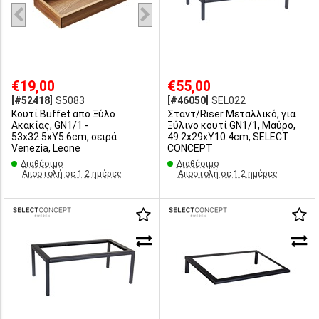
€19,00
€55,00
[#52418]
S5083
[#46050]
SEL022
Κουτί Buffet απο Ξύλο
Σταντ/Riser Μεταλλικό, για
Ακακίας, GN1/1 -
Ξύλινο κουτί GN1/1, Μαύρo,
53x32.5xΥ5.6cm, σειρά
49.2x29xΥ10.4cm, SELECT
Venezia, Leone
CONCEPT
Διαθέσιμο
Διαθέσιμο
Αποστολή σε 1-2 ημέρες
Αποστολή σε 1-2 ημέρες