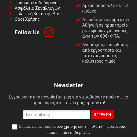
Προσωπικά Δεδομένα
Αμεση αποστολή σε 1-2
Ασφάλεια Συναλλαγών
ημέρες.
Πολιτική Κατά της Βίας
Όροι Χρήσης
Δωρεάν μεταφορά στην
Αθήνα ή σε πρακτορείο
μεταφορών για αγορές
Follow Us
άνω των 60€+ΦΠΑ.
Αγοράζουμε απευθείας
από εργοστάσια και
πετυχαίνουμε τις
καλύτερες τιμές.
Newsletter
Εγγραφείτε στο newsletter μας για να μαθαίνετε πρώτοι τις
προσφορές και τα νέα μας προϊόντα!
ΕΓΓΡΑΦΉ
Συμφωνώ με τους
όρους χρήσης
και τη
πολιτική προστασίας
προσωπικών δεδομένων