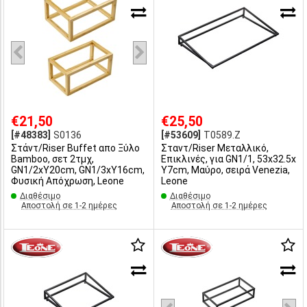
€21,50
€25,50
[#48383]
S0136
[#53609]
T0589.Z
Στάντ/Riser Buffet απο Ξύλο
Σταντ/Riser Μεταλλικό,
Bamboo, σετ 2τμχ,
Επικλινές, για GN1/1, 53x32.5x
GN1/2xY20cm, GN1/3xY16cm,
Υ7cm, Μαύρo, σειρά Venezia,
Φυσική Απόχρωση, Leone
Leone
Διαθέσιμο
Διαθέσιμο
Αποστολή σε 1-2 ημέρες
Αποστολή σε 1-2 ημέρες