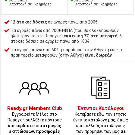
Διαθέσιμο
Διαθέσιμο
Αποστολή σε 1-2 ημέρες
Αποστολή σε 1-2 ημέρες
12 άτοκες δόσεις
σε αγορές πάνω από 200€
Για αγορές πάνω από 200€+ΦΠΑ (που θα ολοκληρωθούν
ηλεκτρονικά στο Ready.gr)
έκπτωση 7% στα μετρητά
, 6
άτοκες δόσεις σε αγορές πάνω από 100€
Για αγορές πάνω από 60€ η παράδοση στην Αθήνα ή έως το
πρακτορείο μεταφορών (στην Αθήνα)
είναι δωρεάν
Ready.gr Members Club
Έντυποι Κατάλογοι
Εγγραφείτε Μέλος στο
Κατεβάστε εδώ τον ετήσιο
Ready.gr, συλλέξτε πόντους
έντυπο κατάλογο μας, όπως
και
κερδίστε επιστροφές
και πολλούς καταλόγους
εκπτώσεων, προσφορές
των προμηθευτών μας
σε