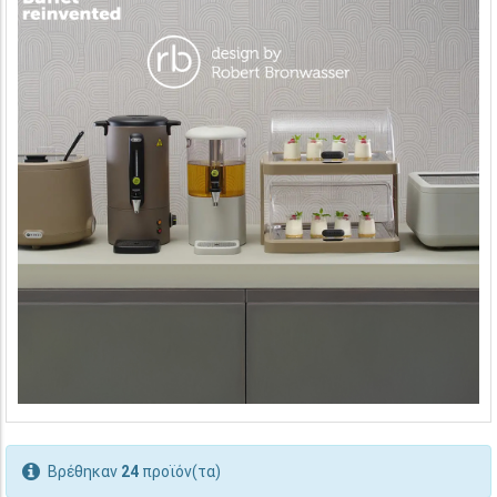
Βρέθηκαν
24
προϊόν(τα)