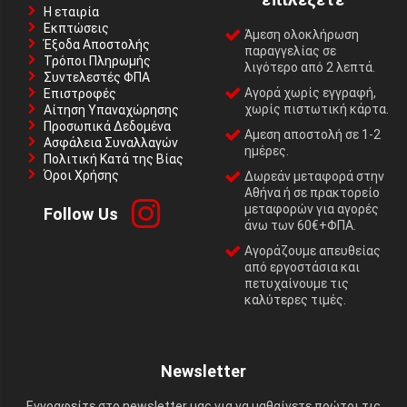
Η εταιρία
Εκπτώσεις
Άμεση ολοκλήρωση
Έξοδα Αποστολής
παραγγελίας σε
Τρόποι Πληρωμής
λιγότερο από 2 λεπτά.
Συντελεστές ΦΠΑ
Αγορά χωρίς εγγραφή,
Επιστροφές
χωρίς πιστωτική κάρτα.
Αίτηση Υπαναχώρησης
Προσωπικά Δεδομένα
Αμεση αποστολή σε 1-2
Ασφάλεια Συναλλαγών
ημέρες.
Πολιτική Κατά της Βίας
Όροι Χρήσης
Δωρεάν μεταφορά στην
Αθήνα ή σε πρακτορείο
μεταφορών για αγορές
Follow Us
άνω των 60€+ΦΠΑ.
Αγοράζουμε απευθείας
από εργοστάσια και
πετυχαίνουμε τις
καλύτερες τιμές.
Newsletter
Εγγραφείτε στο newsletter μας για να μαθαίνετε πρώτοι τις