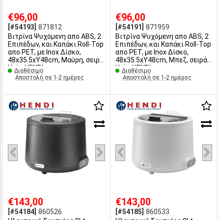
€96,00
€96,00
[#54193]
871812
[#54191]
871959
Βιτρίνα Ψυχόμενη απο ABS, 2
Βιτρίνα Ψυχόμενη απο ABS, 2
Επιπέδων, και Καπάκι Roll-Top
Επιπέδων, και Καπάκι Roll-Top
απο PET, με Inox Δίσκο,
απο PET, με Inox Δίσκο,
48x35.5xY48cm, Μαύρη, σειρά
48x35.5xY48cm, Μπεζ, σειρά
Uniq, HENDI
Uniq, HENDI
Διαθέσιμο
Διαθέσιμο
Αποστολή σε 1-2 ημέρες
Αποστολή σε 1-2 ημέρες
€143,00
€143,00
[#54184]
860526
[#54185]
860533