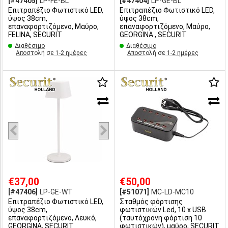
[#47405]
LP-FE-BL
[#47404]
LP-GE-BL
Επιτραπέζιο Φωτιστικό LED,
Επιτραπέζιο Φωτιστικό LED,
ύψος 38cm,
ύψος 38cm,
επαναφορτιζόμενο, Μαύρο,
επαναφορτιζόμενο, Μαύρο,
FELINA, SECURIT
GEORGINA , SECURIT
Διαθέσιμο
Διαθέσιμο
Αποστολή σε 1-2 ημέρες
Αποστολή σε 1-2 ημέρες
€37,00
€50,00
[#47406]
LP-GE-WT
[#51071]
MC-LD-MC10
Επιτραπέζιο Φωτιστικό LED,
Σταθμός φόρτισης
ύψος 38cm,
φωτιστικών Led, 10 x USB
επαναφορτιζόμενο, Λευκό,
(ταυτόχρονη φόρτιση 10
GEORGINA, SECURIT
φωτιστικών), μαύρο, SECURIT