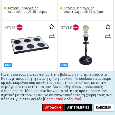
Κατόπιν Παραγγελίας
Κατόπιν Παραγγελίας
Αποστολή σε 25-30 ημέρες
Αποστολή σε 25-30 ημέρες
ΝΕΟ
ΝΕΟ
Για την λειτουργία του eshop & την βελτίωση της εμπειρίας στο
€174,00
€78,00
Ready.gr απαραίτητη είναι η χρήση cookies. Τα cookies είναι μικρά
[#κ.π.]
TL2045**
[#κ.π.]
TL2060**
αρχεία κειμένου που αποθηκεύονται στη συσκευή σας κατά την
Λευκός σταθμός επαγωγικής
Μαύρη βάση φωτιστικού 10,5
περιήγηση στον ιστότοπό μας. Δεν αποθηκεύουν προσωπικές
φόρτισης L - με βύσματα NL,
x 20,5 εκ.
πληροφορίες. Μπορείτε να διαχειριστείτε τις προτιμήσεις σας
UK και USA 38 x 24,5 x 1,5 εκ.
σχετικά με τα cookies και να απενεργοποιήσετε τη χρήση τους ανά
πάσα στιγμή στην σελίδα
[Προσωπικά Δεδομένα]
.
Κατόπιν Παραγγελίας
Κατόπιν Παραγγελίας
ΑΠΟΔΟΧΉ
ΛΕΠΤΟΜΈΡΙΕΣ
ΚΛΕΊΣΙΜΟ
Αποστολή σε 25-30 ημέρες
Αποστολή σε 25-30 ημέρες