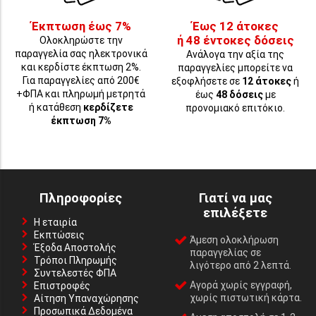
Έκπτωση έως 7%
Έως 12 άτοκες
ή 48 έντοκες δόσεις
Ολοκληρώστε την
παραγγελία σας ηλεκτρονικά
Ανάλογα την αξία της
και κερδίστε έκπτωση 2%.
παραγγελίες μπορείτε να
Για παραγγελίες από 200€
εξοφλήσετε σε
12 άτοκες
ή
+ΦΠΑ και πληρωμή μετρητά
έως
48 δόσεις
με
ή κατάθεση
κερδίζετε
προνομιακό επιτόκιο.
έκπτωση 7%
Πληροφορίες
Γιατί να μας
επιλέξετε
Η εταιρία
Εκπτώσεις
Άμεση ολοκλήρωση
Έξοδα Αποστολής
παραγγελίας σε
Τρόποι Πληρωμής
λιγότερο από 2 λεπτά.
Συντελεστές ΦΠΑ
Αγορά χωρίς εγγραφή,
Επιστροφές
χωρίς πιστωτική κάρτα.
Αίτηση Υπαναχώρησης
Προσωπικά Δεδομένα