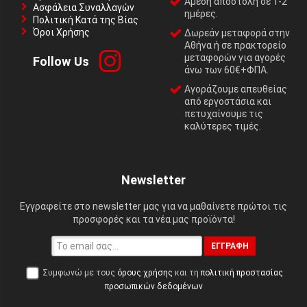
Αμεση αποστολή σε 1-2
Ασφάλεια Συναλλαγών
ημέρες.
Πολιτική Κατά της Βίας
Όροι Χρήσης
Δωρεάν μεταφορά στην
Αθήνα ή σε πρακτορείο
μεταφορών για αγορές
Follow Us
άνω των 60€+ΦΠΑ.
Αγοράζουμε απευθείας
από εργοστάσια και
πετυχαίνουμε τις
καλύτερες τιμές.
Newsletter
Εγγραφείτε στο newsletter μας για να μαθαίνετε πρώτοι τις
προσφορές και τα νέα μας προϊόντα!
ΕΓΓΡΑΦΉ
Συμφωνώ με τους
όρους χρήσης
και τη
πολιτική προστασίας
προσωπικών δεδομένων