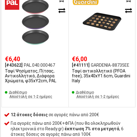
€6,40
€6,00
[#43622]
PAL.040.000467
[#41111]
GARDENIA-88735EE
Ταψί Ψησίματος, Πίτσας,
Ταψί αντικολλητικό (PFOA
Αντικολλητικό, Διάφορα
free), 35x40xΥ1.6cm, Guardini
Χρώματα, φ35xΥ2cm, PAL
Italy
Διαθέσιμο
Διαθέσιμο
Αποστολή σε 1-2 ημέρες
Αποστολή σε 1-2 ημέρες
12 άτοκες δόσεις
σε αγορές πάνω από 200€
Για αγορές πάνω από 200€+ΦΠΑ (που θα ολοκληρωθούν
ηλεκτρονικά στο Ready.gr)
έκπτωση 7% στα μετρητά
, 6
άτοκες δόσεις σε αγορές πάνω από 100€