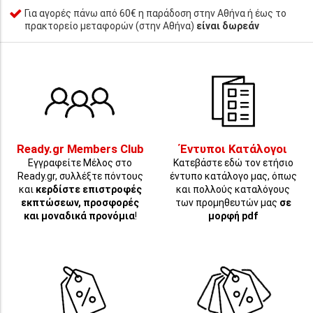
Για αγορές πάνω από 60€ η παράδοση στην Αθήνα ή έως το
πρακτορείο μεταφορών (στην Αθήνα)
είναι δωρεάν
Ready.gr Members Club
Έντυποι Κατάλογοι
Εγγραφείτε Μέλος στο
Κατεβάστε εδώ τον ετήσιο
Ready.gr, συλλέξτε πόντους
έντυπο κατάλογο μας, όπως
και
κερδίστε επιστροφές
και πολλούς καταλόγους
εκπτώσεων, προσφορές
των προμηθευτών μας
σε
και μοναδικά προνόμια
!
μορφή pdf