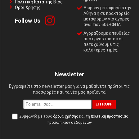
Πολιτική Κατά της Βίας
Όροι Χρήσης
Δωρεάν μεταφορά στην
Αθήνα ή σε πρακτορείο
μεταφορών για αγορές
Follow Us
άνω των 60€+ΦΠΑ.
Αγοράζουμε απευθείας
από εργοστάσια και
πετυχαίνουμε τις
καλύτερες τιμές.
Newsletter
Εγγραφείτε στο newsletter μας για να μαθαίνετε πρώτοι τις
προσφορές και τα νέα μας προϊόντα!
ΕΓΓΡΑΦΉ
Συμφωνώ με τους
όρους χρήσης
και τη
πολιτική προστασίας
προσωπικών δεδομένων