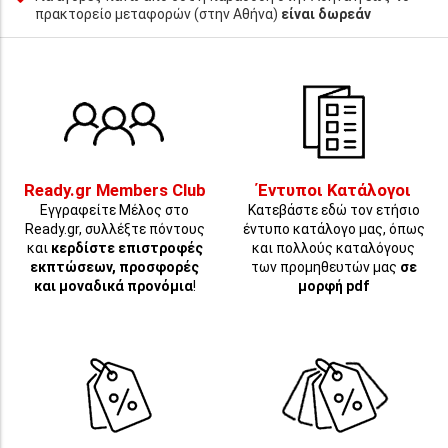
πρακτορείο μεταφορών (στην Αθήνα)
είναι δωρεάν
Ready.gr Members Club
Έντυποι Κατάλογοι
Εγγραφείτε Μέλος στο
Κατεβάστε εδώ τον ετήσιο
Ready.gr, συλλέξτε πόντους
έντυπο κατάλογο μας, όπως
και
κερδίστε επιστροφές
και πολλούς καταλόγους
εκπτώσεων, προσφορές
των προμηθευτών μας
σε
και μοναδικά προνόμια
!
μορφή pdf