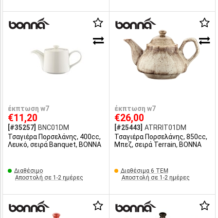
έκπτωση w7
έκπτωση w7
€11,20
€26,00
[#35257]
BNC01DM
[#25443]
ATRRIT01DM
Τσαγιέρα Πορσελάνης, 400cc,
Τσαγιέρα Πορσελάνης, 850cc,
Λευκό, σειρά Banquet, BONNA
Μπεζ, σειρά Terrain, BONNA
Διαθέσιμο
Διαθέσιμα 6 ΤΕΜ
Αποστολή σε 1-2 ημέρες
Αποστολή σε 1-2 ημέρες