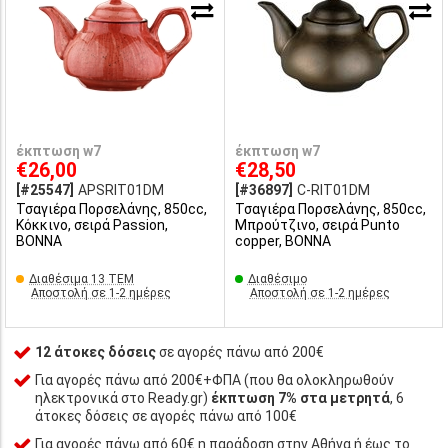
έκπτωση w7
έκπτωση w7
€26,00
€28,50
[#25547]
APSRIT01DM
[#36897]
C-RIT01DM
Τσαγιέρα Πορσελάνης, 850cc,
Τσαγιέρα Πορσελάνης, 850cc,
Κόκκινο, σειρά Passion,
Μπρούτζινο, σειρά Punto
BONNA
copper, BONNA
Διαθέσιμα 13 ΤΕΜ
Διαθέσιμο
Αποστολή σε 1-2 ημέρες
Αποστολή σε 1-2 ημέρες
12 άτοκες δόσεις
σε αγορές πάνω από 200€
Για αγορές πάνω από 200€+ΦΠΑ (που θα ολοκληρωθούν
ηλεκτρονικά στο Ready.gr)
έκπτωση 7% στα μετρητά
, 6
άτοκες δόσεις σε αγορές πάνω από 100€
Για αγορές πάνω από 60€ η παράδοση στην Αθήνα ή έως το