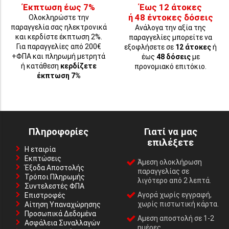
Έκπτωση έως 7%
Έως 12 άτοκες
ή 48 έντοκες δόσεις
Ολοκληρώστε την
παραγγελία σας ηλεκτρονικά
Ανάλογα την αξία της
και κερδίστε έκπτωση 2%.
παραγγελίες μπορείτε να
Για παραγγελίες από 200€
εξοφλήσετε σε
12 άτοκες
ή
+ΦΠΑ και πληρωμή μετρητά
έως
48 δόσεις
με
ή κατάθεση
κερδίζετε
προνομιακό επιτόκιο.
έκπτωση 7%
Πληροφορίες
Γιατί να μας
επιλέξετε
Η εταιρία
Εκπτώσεις
Άμεση ολοκλήρωση
Έξοδα Αποστολής
παραγγελίας σε
Τρόποι Πληρωμής
λιγότερο από 2 λεπτά.
Συντελεστές ΦΠΑ
Αγορά χωρίς εγγραφή,
Επιστροφές
χωρίς πιστωτική κάρτα.
Αίτηση Υπαναχώρησης
Προσωπικά Δεδομένα
Αμεση αποστολή σε 1-2
Ασφάλεια Συναλλαγών
ημέρες.