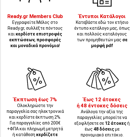
Ready.gr Members Club
Έντυποι Κατάλογοι
Εγγραφείτε Μέλος στο
Κατεβάστε εδώ τον ετήσιο
Ready.gr, συλλέξτε πόντους
έντυπο κατάλογο μας, όπως
και
κερδίστε επιστροφές
και πολλούς καταλόγους
εκπτώσεων, προσφορές
των προμηθευτών μας
σε
και μοναδικά προνόμια
!
μορφή pdf
Έκπτωση έως 7%
Έως 12 άτοκες
ή 48 έντοκες δόσεις
Ολοκληρώστε την
παραγγελία σας ηλεκτρονικά
Ανάλογα την αξία της
και κερδίστε έκπτωση 2%.
παραγγελίες μπορείτε να
Για παραγγελίες από 200€
εξοφλήσετε σε
12 άτοκες
ή
+ΦΠΑ και πληρωμή μετρητά
έως
48 δόσεις
με
ή κατάθεση
κερδίζετε
προνομιακό επιτόκιο.