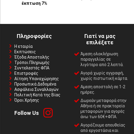
έκπτωση 7%
Πληροφορίες
Γιατί να μας
επιλέξετε
Η εταιρία
Εκπτώσεις
Άμεση ολοκλήρωση
Έξοδα Αποστολής
παραγγελίας σε
Τρόποι Πληρωμής
λιγότερο από 2 λεπτά.
Συντελεστές ΦΠΑ
Αγορά χωρίς εγγραφή,
Επιστροφές
χωρίς πιστωτική κάρτα.
Αίτηση Υπαναχώρησης
Προσωπικά Δεδομένα
Αμεση αποστολή σε 1-2
Ασφάλεια Συναλλαγών
ημέρες.
Πολιτική Κατά της Βίας
Όροι Χρήσης
Δωρεάν μεταφορά στην
Αθήνα ή σε πρακτορείο
μεταφορών για αγορές
Follow Us
άνω των 60€+ΦΠΑ.
Αγοράζουμε απευθείας
από εργοστάσια και