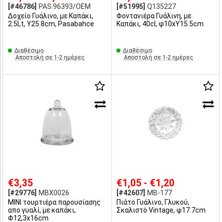
[#46786]
PAS.96393/OEM
[#51995]
Q135227
Δοχείο Γυάλινο, με Καπάκι,
Φοντανιέρα Γυάλινη, με
2.5Lt, Y25.8cm, Pasabahce
Καπάκι, 40cl, φ10xΥ15.5cm
Διαθέσιμο
Διαθέσιμο
Αποστολή σε 1-2 ημέρες
Αποστολή σε 1-2 ημέρες
€3,35
€1,05 - €1,20
[#29776]
MBX0026
[#42607]
MB-177
MINI τουρτιέρα παρουσίασης
Πιάτο Γυάλινο, Γλυκού,
απο γυαλί, με καπάκι,
Σκαλιστό Vintage, φ17.7cm
Φ12,3x16cm