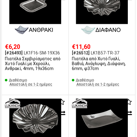
€6,20
€11,60
[#26493]
LK1F16-SM-19X36
[#26512]
LK1B57-TR-37
Πιατέλα Σερβιρίσματος από
Πιατέλα από Χυτό Γυαλί,
Χυτό Γυαλί με Χερούλι,
Βαθιά, Ανάγλυφη, Διάφανη,
Ανθρακί, 4mm, 19x36cm
6mm, φ37cm
Διαθέσιμο
Διαθέσιμο
Αποστολή σε 1-2 ημέρες
Αποστολή σε 1-2 ημέρες