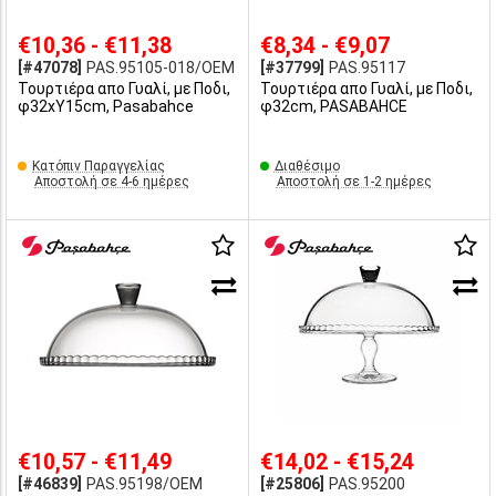
€10,36 - €11,38
€8,34 - €9,07
[#47078]
PAS.95105-018/OEM
[#37799]
PAS.95117
Τουρτιέρα απο Γυαλί, με Ποδι,
Τουρτιέρα απο Γυαλί, με Ποδι,
φ32xY15cm, Pasabahce
φ32cm, PASABAHCE
Κατόπιν Παραγγελίας
Διαθέσιμο
Αποστολή σε 4-6 ημέρες
Αποστολή σε 1-2 ημέρες
€10,57 - €11,49
€14,02 - €15,24
[#46839]
PAS.95198/OEM
[#25806]
PAS.95200