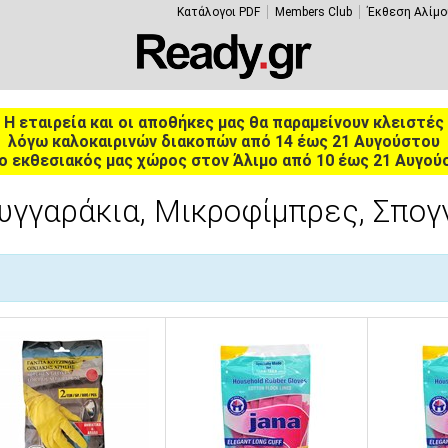
Κατάλογοι PDF
Members Club
Έκθεση Αλίμο
Η εταιρεία και οι αποθήκες μας θα παραμείνουν κλειστές
λόγω καλοκαιρινών διακοπών από 14 έως 21 Αυγούστου
ο εκθεσιακός μας χώρος στον Άλιμο από 10 έως 21 Αυγού
ουγγαράκια, Μικροφίμπρες, Σπο