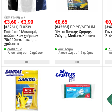
έκπτωση w7
€3,60 - €3,90
€0,65
€0
[#32611]
Π-0239
[#42263]
PR-YE/MEDIUM
[#4
Ποδιά από Μουσαμά,
Γάντια Γενικής Χρήσης,
Γάν
πολλαπλών χρήσεων,
Ζεύγος, Medium, Κίτρινα
Ζεύγ
70x110cm, διάφορα
χρώματα
Διαθέσιμο
Διαθέσιμο
Δι
Αποστολή σε 1-2 ημέρες
Αποστολή σε 1-2 ημέρες
Α