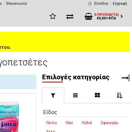
υ
Έπικοινωνία
Είσοδος
Εγγραφή
0 ΠΡΟΪΌΝ(ΤΑ)
€0,00+ΦΠΑ
στου.
γγοπετσέτες
Eπιλογές κατηγορίας
Είδος
Γάντια
Πανί
Ποδιά
Σφουγγάρι
Άλλο