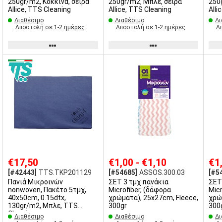
250gr/m2, Κόκκινα, σειρά
250gr/m2, Μπλε, σειρά
250
Allice, TTS Cleaning
Allice, TTS Cleaning
Alli
Διαθέσιμο
Διαθέσιμο
Δι
Αποστολή σε 1-2 ημέρες
Αποστολή σε 1-2 ημέρες
Α
€17,50
€1,00 - €1,10
€1
[#42443]
TTS.TKP201129
[#54685]
ASSOS.300.03
[#5
Πανιά Μικροινών
ΣΕΤ 3 τμχ πανάκια
ΣΕΤ
nonwoven, Πακέτο 5τμχ,
Microfiber, (δάφορα
Micr
40x50cm, 0.15dtx,
χρώματα), 25x27cm, Fleece,
χρώ
130gr/m2, Μπλε, TTS
300gr
300
Cleaning
Διαθέσιμο
Διαθέσιμο
Δι