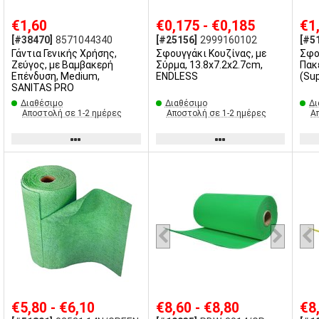
€1,60
€0,175 - €0,185
€1
[#38470]
8571044340
[#25156]
2999160102
[#5
Γάντια Γενικής Χρήσης,
Σφουγγάκι Κουζίνας, με
Σφο
Ζεύγος, με Βαμβακερή
Σύρμα, 13.8x7.2x2.7cm,
Πακέτο
Επένδυση, Medium,
ENDLESS
(Su
SANITAS PRO
Διαθέσιμο
Διαθέσιμο
Δι
Αποστολή σε 1-2 ημέρες
Αποστολή σε 1-2 ημέρες
Α
€5,80 - €6,10
€8,60 - €8,80
€8