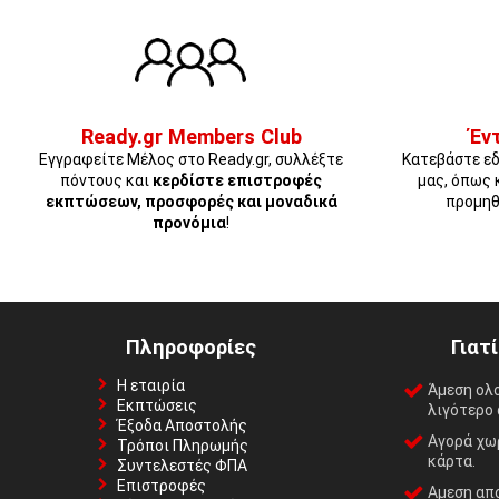
Ready.gr Members Club
Έν
Εγγραφείτε Μέλος στο Ready.gr, συλλέξτε
Κατεβάστε εδ
πόντους και
κερδίστε επιστροφές
μας, όπως 
εκπτώσεων, προσφορές και μοναδικά
προμηθ
προνόμια
!
Πληροφορίες
Γιατ
Η εταιρία
Άμεση ολ
Εκπτώσεις
λιγότερο 
Έξοδα Αποστολής
Αγορά χωρ
Τρόποι Πληρωμής
κάρτα.
Συντελεστές ΦΠΑ
Επιστροφές
Αμεση απο