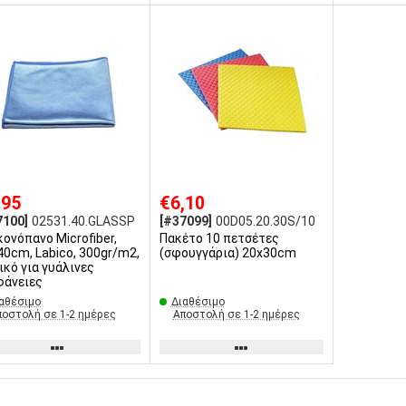
,95
€6,10
7100]
02531.40.GLASSP
[#37099]
00D05.20.30S/10
κονόπανο Microfiber,
Πακέτο 10 πετσέτες
40cm, Labico, 300gr/m2,
(σφουγγάρια) 20x30cm
ικό για γυάλινες
φάνειες
αθέσιμο
Διαθέσιμο
ποστολή σε 1-2 ημέρες
Αποστολή σε 1-2 ημέρες