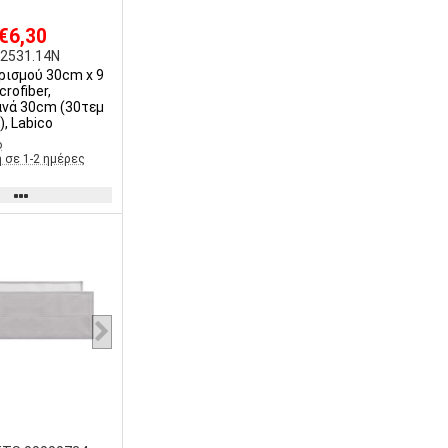
 €6,30
2531.14N
ρισμού 30cm x 9
crofiber,
ανά 30cm (30τεμ
, Labico
ο
 σε 1-2 ημέρες