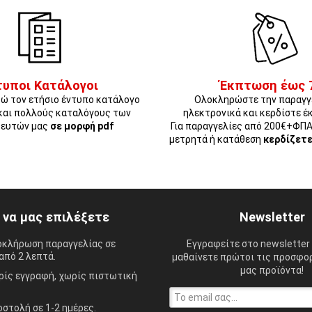
τυποι Κατάλογοι
Έκπτωση έως 
ώ τον ετήσιο έντυπο κατάλογο
Ολοκληρώστε την παραγγ
και πολλούς καταλόγους των
ηλεκτρονικά και κερδίστε έ
ευτών μας
σε μορφή pdf
Για παραγγελίες από 200€+ΦΠ
μετρητά ή κατάθεση
κερδίζετ
ί να μας επιλέξετε
Newsletter
οκλήρωση παραγγελίας σε
Εγγραφείτε στο newsletter 
από 2 λεπτά.
μαθαίνετε πρώτοι τις προσφορ
μας προϊόντα!
ίς εγγραφή, χωρίς πιστωτική
στολή σε 1-2 ημέρες.