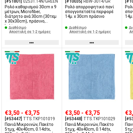
[#51801]
02531.14N/GREEN
[#10035]
RBW-3014/GR
[#1
Ρολό καθαρισμού 30cm x 9
Ρολό απορροφητικό πανί
Ρολ
μέτρων, Microfiber,
σπογγοπετσέτα περφορέ
σπο
διάτρητο ανά 30cm (30τεμ
14μ. x 30cm πράσινο
14μ
x 30x30cm), πράσινο,
Labico
Διαθέσιμο
Διαθέσιμο
Δι
Αποστολή σε 1-2 ημέρες
Αποστολή σε 1-2 ημέρες
Α
€3,50 - €3,75
€3,50 - €3,75
€3
[#53447]
TTS.TKP101019
[#53448]
TTS.TKP101029
[#5
Πανιά Μικροινών, Πακέτο
Πανιά Μικροινών, Πακέτο
Παν
5τμχ, 40x40cm, 0.14dtx,
5τμχ, 40x40cm, 0.14dtx,
5τμ