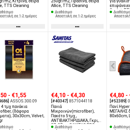
gr/m2, Κίτρινα, σειρά
250gr/m2, Πράσινα, σειρά
για γυαλι
ce, TTS Cleaning
Allice, TTS Cleaning
επιφάνειες
Scalet, TT
αθέσιμο
Διαθέσιμο
Διαθέσιμ
ποστολή σε 1-2 ημέρες
Αποστολή σε 1-2 ημέρες
Αποστολή
,50 - €1,55
€4,10 - €4,30
€4,80 -
4686]
ASSOS.300.09
[#40347]
8571044118
[#52389]
0
 4 τμχ πανάκια
Πανιά
Πανί Hyper
ofiber, (δάφορα
Μικροινών(microfiber),
ΜΕΓΑΛΗΣ 
ματα), 30x30cm, Velvet,
Πακέτο 5τμχ.,
80x60cm, 
gr
ΑΝΤΙΒΑΚΤΗΡΙΔΙΑΚΑ, Γκρι,
37x37cm SANITAS PRO
αθέσιμο
Διαθέσιμο
Διαθέσιμ