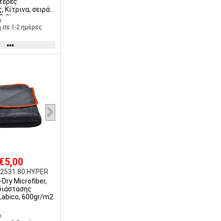
στερές
, Κίτρινα, σειρά
S Cleaning
ο
 σε 1-2 ημέρες
 €5,00
2531.80.HYPER
-Dry Microfiber,
διάστασης
Labico, 600gr/m2
ο