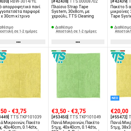
0030]
RBW-3014/YE
[#42438]
TTS.00008702
[#42439]
ό απορροφητικό πανί
Πλαίσιο Strap Tape
Πακέτο 5 
γγοπετσέτα περφορέ
System, 30x8cm, με
μικροίνες 
. x 30cm κίτρινο
χερούλι, TTS Cleaning
Tape Syst
αθέσιμο
Διαθέσιμο
Διαθέσιμ
ποστολή σε 1-2 ημέρες
Αποστολή σε 1-2 ημέρες
Αποστολή
ΝΕΟ
,50 - €3,75
€3,50 - €3,75
€20,00
3449]
TTS.TKP101039
[#53450]
TTS.TKP101049
[#55472]
ιά Μικροινών, Πακέτο
Πανιά Μικροινών, Πακέτο
Πανιά Μικ
χ, 40x40cm, 0.14dtx,
5τμχ, 40x40cm, 0.14dtx,
5τμχ, 38x