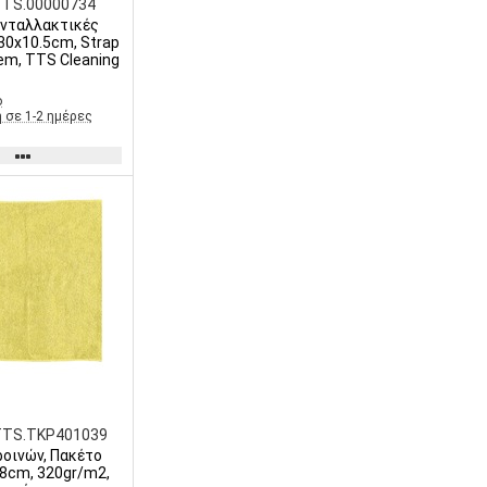
TTS.00000734
ανταλλακτικές
30x10.5cm, Strap
em, TTS Cleaning
ο
 σε 1-2 ημέρες
TTS.TKP401039
ροινών, Πακέτο
38cm, 320gr/m2,