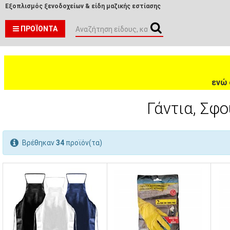
Εξοπλισμός ξενοδοχείων & είδη μαζικής εστίασης
ΠΡΟΪΌΝΤΑ
ενώ 
Γάντια, Σφ
Βρέθηκαν
34
προϊόν(τα)