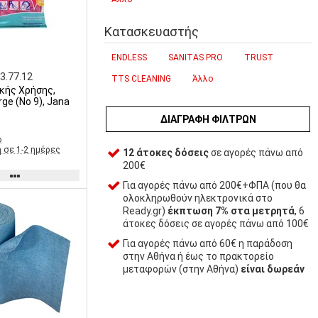
Κατασκευαστής
ENDLESS
SANITAS PRO
TRUST
3.77.12
TTS CLEANING
Άλλο
ικής Χρήσης,
rge (No 9), Jana
ΔΙΑΓΡΑΦΉ ΦΊΛΤΡΩΝ
ο
 σε 1-2 ημέρες
12 άτοκες δόσεις
σε αγορές πάνω από
200€
Για αγορές πάνω από 200€+ΦΠΑ (που θα
ολοκληρωθούν ηλεκτρονικά στο
Ready.gr)
έκπτωση 7% στα μετρητά
, 6
άτοκες δόσεις σε αγορές πάνω από 100€
Για αγορές πάνω από 60€ η παράδοση
στην Αθήνα ή έως το πρακτορείο
μεταφορών (στην Αθήνα)
είναι δωρεάν