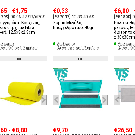
,65 - €1,75
€0,33
€6,00 -
1799]
00.06.47.SB/6PCS
[#37097]
12.89.40.AS
[#51800]
0
υγγαράκια Κουζίνας,
Σύρμα Μεγάλο,
Ρολό καθα
 6τμχ., με Fibra
Επαγγελματικό, 40gr
μέτρων, Mi
per), 12.5x8x2.8cm
διάτρητο 
x 30x30cm)
αθέσιμο
Διαθέσιμο
Διαθέσιμ
ποστολή σε 1-2 ημέρες
Αποστολή σε 1-2 ημέρες
Αποστολή
,60 - €8,80
€9,70
€26,50