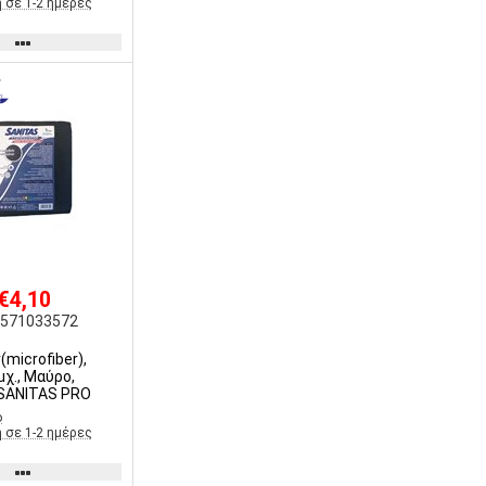
 σε 1-2 ημέρες
 €4,10
8571033572
microfiber),
χ., Μαύρο,
SANITAS PRO
ο
 σε 1-2 ημέρες