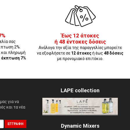
7%
Έως 12 άτοκες
ή 48 έντοκες δόσεις
ελία σας
κπτωση 2%.
Ανάλογα την αξία της παραγγελίες μπορείτε
Α και πληρωμή
να εξοφλήσετε σε
12 άτοκες
ή έως
48 δόσεις
ε έκπτωση 7%
με προνομιακό επιτόκιο.
LAPE collection
μας για να
ές και τα νέα
ΕΓΓΡΑΦΉ
Dynamic Mixers