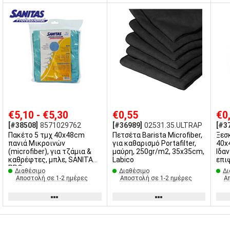
€5,10 - €5,30
€0,55
€0
[#38508]
8571029762
[#36989]
02531.35.ULTRAP
[#3
Πακέτο 5 τμχ 40x48cm
Πετσέτα Barista Microfiber,
Ξεσ
πανιά Μικροινών
για καθαρισμό Portafilter,
40x
(microfiber), για τζάμια &
μαύρη, 250gr/m2, 35x35cm,
Ιδαν
καθρέφτες, μπλε, SANITAS
Labico
επι
PRO
Διαθέσιμο
Διαθέσιμο
Δι
Αποστολή σε 1-2 ημέρες
Αποστολή σε 1-2 ημέρες
Α