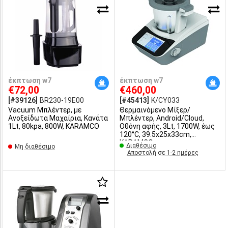
έκπτωση w7
έκπτωση w7
€72,00
€460,00
[#39126]
BR230-19E00
[#45413]
K/CY033
Vacuum Mπλέντερ, με
Θερμαινόμενο Μίξερ/
Ανοξείδωτα Μαχαίρια, Κανάτα
Μπλέντερ, Android/Cloud,
1Lt, 80kpa, 800W, KARAMCO
Οθόνη αφής, 3Lt, 1700W, έως
120°C, 39.5x25x33cm,
KARAMCO
Διαθέσιμο
Μη διαθέσιμο
Αποστολή σε 1-2 ημέρες