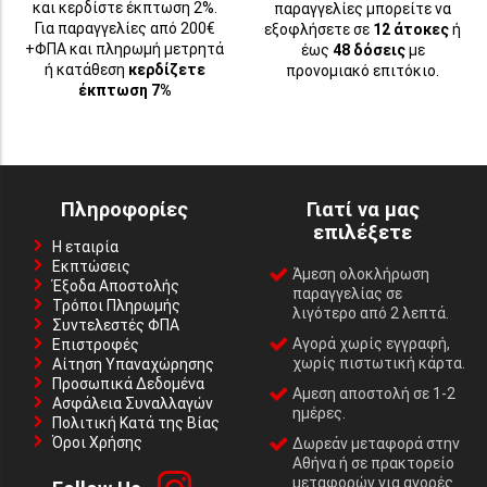
και κερδίστε έκπτωση 2%.
παραγγελίες μπορείτε να
Για παραγγελίες από 200€
εξοφλήσετε σε
12 άτοκες
ή
+ΦΠΑ και πληρωμή μετρητά
έως
48 δόσεις
με
ή κατάθεση
κερδίζετε
προνομιακό επιτόκιο.
έκπτωση 7%
Πληροφορίες
Γιατί να μας
επιλέξετε
Η εταιρία
Εκπτώσεις
Άμεση ολοκλήρωση
Έξοδα Αποστολής
παραγγελίας σε
Τρόποι Πληρωμής
λιγότερο από 2 λεπτά.
Συντελεστές ΦΠΑ
Αγορά χωρίς εγγραφή,
Επιστροφές
χωρίς πιστωτική κάρτα.
Αίτηση Υπαναχώρησης
Προσωπικά Δεδομένα
Αμεση αποστολή σε 1-2
Ασφάλεια Συναλλαγών
ημέρες.
Πολιτική Κατά της Βίας
Όροι Χρήσης
Δωρεάν μεταφορά στην
Αθήνα ή σε πρακτορείο
μεταφορών για αγορές