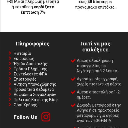
+ΦΠΑ και πληρωμή μετρητά
έως
48 δόσεις
με
ή κατάθεση
κερδίζετε
προνομιακό επιτόκιο.
έκπτωση 7%
Πληροφορίες
Γιατί να μας
επιλέξετε
Η εταιρία
Εκπτώσεις
Άμεση ολοκλήρωση
Έξοδα Αποστολής
παραγγελίας σε
Τρόποι Πληρωμής
λιγότερο από 2 λεπτά.
Συντελεστές ΦΠΑ
Αγορά χωρίς εγγραφή,
Επιστροφές
χωρίς πιστωτική κάρτα.
Αίτηση Υπαναχώρησης
Προσωπικά Δεδομένα
Αμεση αποστολή σε 1-2
Ασφάλεια Συναλλαγών
ημέρες.
Πολιτική Κατά της Βίας
Όροι Χρήσης
Δωρεάν μεταφορά στην
Αθήνα ή σε πρακτορείο
μεταφορών για αγορές
Follow Us
άνω των 60€+ΦΠΑ.