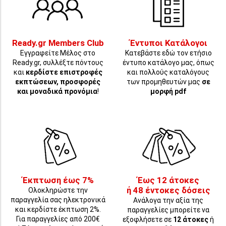
Ready.gr Members Club
Έντυποι Κατάλογοι
Εγγραφείτε Μέλος στο
Κατεβάστε εδώ τον ετήσιο
Ready.gr, συλλέξτε πόντους
έντυπο κατάλογο μας, όπως
και
κερδίστε επιστροφές
και πολλούς καταλόγους
εκπτώσεων, προσφορές
των προμηθευτών μας
σε
και μοναδικά προνόμια
!
μορφή pdf
Έκπτωση έως 7%
Έως 12 άτοκες
ή 48 έντοκες δόσεις
Ολοκληρώστε την
παραγγελία σας ηλεκτρονικά
Ανάλογα την αξία της
και κερδίστε έκπτωση 2%.
παραγγελίες μπορείτε να
Για παραγγελίες από 200€
εξοφλήσετε σε
12 άτοκες
ή