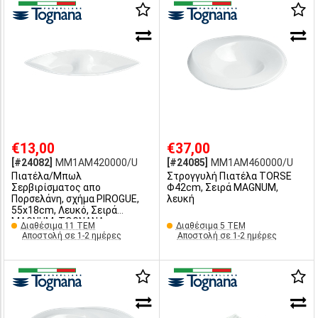
€13,00
€37,00
[#24082]
MM1AM420000/U
[#24085]
MM1AM460000/U
Πιατέλα/Μπωλ
Στρογγυλή Πιατέλα TORSE
Σερβιρίσματος απο
Φ42cm, Σειρά MAGNUM,
Πορσελάνη, σχήμα PIROGUE,
λευκή
55x18cm, Λευκό, Σειρά
MAGNUM, TOGNANA
Διαθέσιμα 11 ΤΕΜ
Διαθέσιμα 5 ΤΕΜ
Αποστολή σε 1-2 ημέρες
Αποστολή σε 1-2 ημέρες