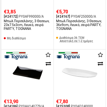
€3,85
€5,70
[#24172]
PY0AF990000/A
[#24167]
PY0AF250000/A
Μπωλ Πορσελάνης, 3 Θεσεων,
Μπωλ Πορσελάνης, 3 Θεσεων,
23x7.5x3cm, Λευκό, σειρά
36x9cm, Λευκό, σειρά PARTY,
PARTY, TOGNANA
TOGNANA
Διαθέσιμα 36 ΤΕΜ
Μη διαθέσιμο
Αποστολή σε 1-2 ημέρες
€13,90
€7,80
[#24186]
PY0AH140779/A
[#25308]
PY0AD240000