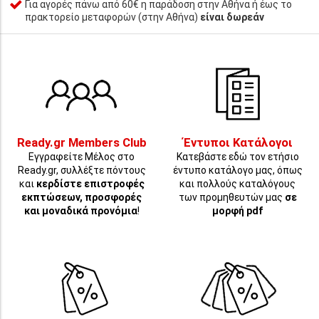
Για αγορές πάνω από 60€ η παράδοση στην Αθήνα ή έως το
πρακτορείο μεταφορών (στην Αθήνα)
είναι δωρεάν
Ready.gr Members Club
Έντυποι Κατάλογοι
Εγγραφείτε Μέλος στο
Κατεβάστε εδώ τον ετήσιο
Ready.gr, συλλέξτε πόντους
έντυπο κατάλογο μας, όπως
και
κερδίστε επιστροφές
και πολλούς καταλόγους
εκπτώσεων, προσφορές
των προμηθευτών μας
σε
και μοναδικά προνόμια
!
μορφή pdf