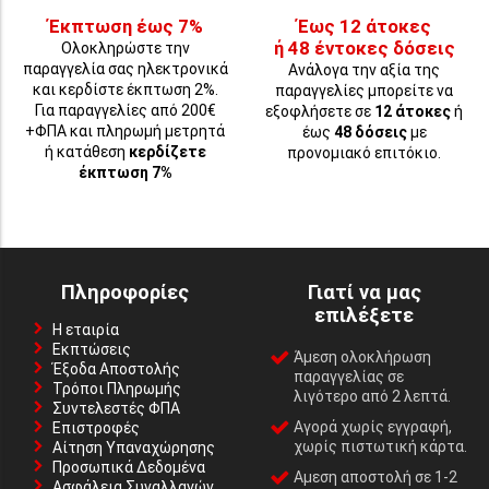
Έκπτωση έως 7%
Έως 12 άτοκες
ή 48 έντοκες δόσεις
Ολοκληρώστε την
παραγγελία σας ηλεκτρονικά
Ανάλογα την αξία της
και κερδίστε έκπτωση 2%.
παραγγελίες μπορείτε να
Για παραγγελίες από 200€
εξοφλήσετε σε
12 άτοκες
ή
+ΦΠΑ και πληρωμή μετρητά
έως
48 δόσεις
με
ή κατάθεση
κερδίζετε
προνομιακό επιτόκιο.
έκπτωση 7%
Πληροφορίες
Γιατί να μας
επιλέξετε
Η εταιρία
Εκπτώσεις
Άμεση ολοκλήρωση
Έξοδα Αποστολής
παραγγελίας σε
Τρόποι Πληρωμής
λιγότερο από 2 λεπτά.
Συντελεστές ΦΠΑ
Αγορά χωρίς εγγραφή,
Επιστροφές
χωρίς πιστωτική κάρτα.
Αίτηση Υπαναχώρησης
Προσωπικά Δεδομένα
Αμεση αποστολή σε 1-2
Ασφάλεια Συναλλαγών