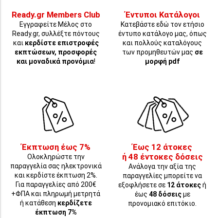
Ready.gr Members Club
Έντυποι Κατάλογοι
Εγγραφείτε Μέλος στο
Κατεβάστε εδώ τον ετήσιο
Ready.gr, συλλέξτε πόντους
έντυπο κατάλογο μας, όπως
και
κερδίστε επιστροφές
και πολλούς καταλόγους
εκπτώσεων, προσφορές
των προμηθευτών μας
σε
και μοναδικά προνόμια
!
μορφή pdf
Έκπτωση έως 7%
Έως 12 άτοκες
ή 48 έντοκες δόσεις
Ολοκληρώστε την
παραγγελία σας ηλεκτρονικά
Ανάλογα την αξία της
και κερδίστε έκπτωση 2%.
παραγγελίες μπορείτε να
Για παραγγελίες από 200€
εξοφλήσετε σε
12 άτοκες
ή
+ΦΠΑ και πληρωμή μετρητά
έως
48 δόσεις
με
ή κατάθεση
κερδίζετε
προνομιακό επιτόκιο.
έκπτωση 7%