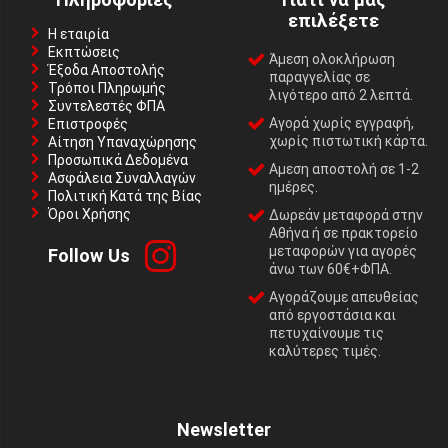
επιλέξετε
Η εταιρία
Εκπτώσεις
Άμεση ολοκλήρωση
Έξοδα Αποστολής
παραγγελίας σε
Τρόποι Πληρωμής
λιγότερο από 2 λεπτά.
Συντελεστές ΦΠΑ
Αγορά χωρίς εγγραφή,
Επιστροφές
χωρίς πιστωτική κάρτα.
Αίτηση Υπαναχώρησης
Προσωπικά Δεδομένα
Αμεση αποστολή σε 1-2
Ασφάλεια Συναλλαγών
ημέρες.
Πολιτική Κατά της Βίας
Όροι Χρήσης
Δωρεάν μεταφορά στην
Αθήνα ή σε πρακτορείο
μεταφορών για αγορές
Follow Us
άνω των 60€+ΦΠΑ.
Αγοράζουμε απευθείας
από εργοστάσια και
πετυχαίνουμε τις
καλύτερες τιμές.
Newsletter