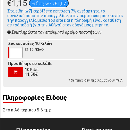
€1,15
Είδος w7 /€1,07
Στα είδη
[w7]
κερδίζετε έκπτωση 7% ανεξάρτητα το
συνολικό ποσό της παραγγελίας, στην περίπτωση που κάνετε
την παραγγελία μέσω του site και η πληρωμή είναι κατάθεση
σε τράπεζα ή (για την Αθήνα) στον οδηγό μας μετρητά.
Συμπληρώστε τον επιθυμητό αριθμό ποσοτήτων :
Συσκευασίες 10 Κιλών
€1,15 /ΚΙΛΟ
Προσθήκη στο καλάθι
10
Κιλά
11,50€
* Οι τιμές δεν περιλαμβάνουν ΦΠΑ
Πληροφορίες Είδους
Στο κιλό περίπου 5-6 τμχ.
Πληροφορίες
Γιατί να μας