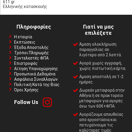
611 gr
Ελληνικής κατασκευής
Πληροφορίες
Γιατί να μας
επιλέξετε
Η εταιρία
Εκπτώσεις
Άμεση ολοκλήρωση
Έξοδα Αποστολής
παραγγελίας σε
Τρόποι Πληρωμής
λιγότερο από 2 λεπτά.
Συντελεστές ΦΠΑ
Αγορά χωρίς εγγραφή,
Επιστροφές
χωρίς πιστωτική κάρτα.
Αίτηση Υπαναχώρησης
Προσωπικά Δεδομένα
Αμεση αποστολή σε 1-2
Ασφάλεια Συναλλαγών
ημέρες.
Πολιτική Κατά της Βίας
Όροι Χρήσης
Δωρεάν μεταφορά στην
Αθήνα ή σε πρακτορείο
μεταφορών για αγορές
Follow Us
άνω των 60€+ΦΠΑ.
Αγοράζουμε απευθείας
από εργοστάσια και
πετυχαίνουμε τις
καλύτερες τιμές.