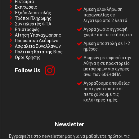
Η εταιρία
Εκπτώσεις
Άμεση ολοκλήρωση
Έξοδα Αποστολής
παραγγελίας σε
Τρόποι Πληρωμής
λιγότερο από 2 λεπτά.
Συντελεστές ΦΠΑ
Αγορά χωρίς εγγραφή,
Επιστροφές
χωρίς πιστωτική κάρτα.
Αίτηση Υπαναχώρησης
Προσωπικά Δεδομένα
Αμεση αποστολή σε 1-2
Ασφάλεια Συναλλαγών
ημέρες.
Πολιτική Κατά της Βίας
Όροι Χρήσης
Δωρεάν μεταφορά στην
Αθήνα ή σε πρακτορείο
μεταφορών για αγορές
Follow Us
άνω των 60€+ΦΠΑ.
Αγοράζουμε απευθείας
από εργοστάσια και
πετυχαίνουμε τις
καλύτερες τιμές.
Newsletter
Εγγραφείτε στο newsletter μας για να μαθαίνετε πρώτοι τις