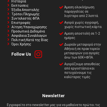
Η εταιρία
Εκπτώσεις
Άμεση ολοκλήρωση
Έξοδα Αποστολής
παραγγελίας σε
Τρόποι Πληρωμής
λιγότερο από 2 λεπτά.
Συντελεστές ΦΠΑ
Αγορά χωρίς εγγραφή,
Επιστροφές
χωρίς πιστωτική κάρτα.
Αίτηση Υπαναχώρησης
Προσωπικά Δεδομένα
Αμεση αποστολή σε 1-2
Ασφάλεια Συναλλαγών
ημέρες.
Πολιτική Κατά της Βίας
Όροι Χρήσης
Δωρεάν μεταφορά στην
Αθήνα ή σε πρακτορείο
μεταφορών για αγορές
Follow Us
άνω των 60€+ΦΠΑ.
Αγοράζουμε απευθείας
από εργοστάσια και
πετυχαίνουμε τις
καλύτερες τιμές.
Newsletter
Εγγραφείτε στο newsletter μας για να μαθαίνετε πρώτοι τις