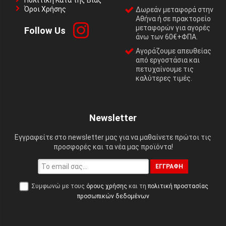
Πολιτική Κατά της Βίας
Όροι Χρήσης
Δωρεάν μεταφορά στην
Αθήνα ή σε πρακτορείο
μεταφορών για αγορές
Follow Us
άνω των 60€+ΦΠΑ.
Αγοράζουμε απευθείας
από εργοστάσια και
πετυχαίνουμε τις
καλύτερες τιμές.
Newsletter
Εγγραφείτε στο newsletter μας για να μαθαίνετε πρώτοι τις
προσφορές και τα νέα μας προϊόντα!
ΕΓΓΡΑΦΉ
Συμφωνώ με τους
όρους χρήσης
και τη
πολιτική προστασίας
προσωπικών δεδομένων