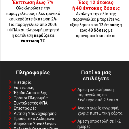
Έκπτωση έως 7%
Έως 12 άτοκες
ή 48 έντοκες δόσεις
Ολοκληρώστε την
παραγγελία σας ηλεκτρονικά
Ανάλογα την αξία της
και κερδίστε έκπτωση 2%.
παραγγελίες μπορείτε να
Για παραγγελίες από 200€
εξοφλήσετε σε
12 άτοκες
ή
+ΦΠΑ και πληρωμή μετρητά
έως
48 δόσεις
με
ή κατάθεση
κερδίζετε
προνομιακό επιτόκιο.
έκπτωση 7%
Πληροφορίες
Γιατί να μας
επιλέξετε
Η εταιρία
Εκπτώσεις
Άμεση ολοκλήρωση
Έξοδα Αποστολής
παραγγελίας σε
Τρόποι Πληρωμής
λιγότερο από 2 λεπτά.
Συντελεστές ΦΠΑ
Αγορά χωρίς εγγραφή,
Επιστροφές
χωρίς πιστωτική κάρτα.
Αίτηση Υπαναχώρησης
Προσωπικά Δεδομένα
Αμεση αποστολή σε 1-2
Ασφάλεια Συναλλαγών
ημέρες.