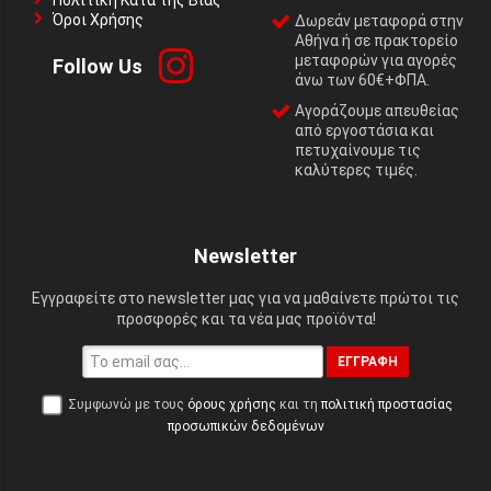
Πολιτική Κατά της Βίας
Όροι Χρήσης
Δωρεάν μεταφορά στην
Αθήνα ή σε πρακτορείο
μεταφορών για αγορές
Follow Us
άνω των 60€+ΦΠΑ.
Αγοράζουμε απευθείας
από εργοστάσια και
πετυχαίνουμε τις
καλύτερες τιμές.
Newsletter
Εγγραφείτε στο newsletter μας για να μαθαίνετε πρώτοι τις
προσφορές και τα νέα μας προϊόντα!
ΕΓΓΡΑΦΉ
Συμφωνώ με τους
όρους χρήσης
και τη
πολιτική προστασίας
προσωπικών δεδομένων