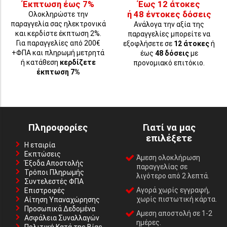
Έκπτωση έως 7%
Έως 12 άτοκες
ή 48 έντοκες δόσεις
Ολοκληρώστε την
παραγγελία σας ηλεκτρονικά
Ανάλογα την αξία της
και κερδίστε έκπτωση 2%.
παραγγελίες μπορείτε να
Για παραγγελίες από 200€
εξοφλήσετε σε
12 άτοκες
ή
+ΦΠΑ και πληρωμή μετρητά
έως
48 δόσεις
με
ή κατάθεση
κερδίζετε
προνομιακό επιτόκιο.
έκπτωση 7%
Πληροφορίες
Γιατί να μας
επιλέξετε
Η εταιρία
Εκπτώσεις
Άμεση ολοκλήρωση
Έξοδα Αποστολής
παραγγελίας σε
Τρόποι Πληρωμής
λιγότερο από 2 λεπτά.
Συντελεστές ΦΠΑ
Αγορά χωρίς εγγραφή,
Επιστροφές
χωρίς πιστωτική κάρτα.
Αίτηση Υπαναχώρησης
Προσωπικά Δεδομένα
Αμεση αποστολή σε 1-2
Ασφάλεια Συναλλαγών
ημέρες.