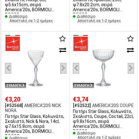
φ5.6x15cm, σειρά
φ7.8x20.2cm, σειρά
America‘20s, BORMIOLI
America‘20s, BORMIOLI
ROCCO
ROCCO
Διαθέσιμο
Διαθέσιμο
Αποστολή σε 1-2 ημέρες
Αποστολή σε 1-2 ημέρες
ΣΥΛΛΟΓΗ
ΣΥΛΛΟΓΗ
€3,20
€3,74
[#52568]
AMERICA‘20S NICK
[#52522]
AMERICA‘20S COUPE
NORA
Ποτήρι Star Glass, Κολωνάτο,
Ποτήρι Star Glass, Κολωνάτο,
Σκαλιστό, Coupe, Coctail, 22cl,
Σκαλιστό, Nick & Nora, 14cl,
φ9.8x16cm, σειρά
φ7.6x15.8cm, σειρά
America‘20s, BORMIOLI
America‘20s, BORMIOLI
ROCCO
Διαθέσιμο
ROCCO
Αποστολή σε 1-2 ημέρες
Διαθέσιμο