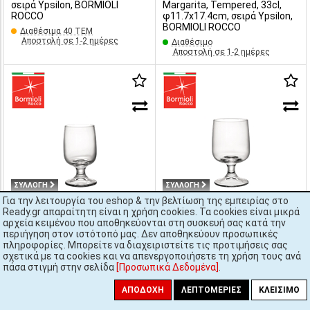
σειρά Ypsilon, BORMIOLI
Margarita, Tempered, 33cl,
ROCCO
φ11.7x17.4cm, σειρά Ypsilon,
BORMIOLI ROCCO
Διαθέσιμα 40 ΤΕΜ
Αποστολή σε 1-2 ημέρες
Διαθέσιμο
Αποστολή σε 1-2 ημέρες
ΣΥΛΛΟΓΗ
ΣΥΛΛΟΓΗ
Για την λειτουργία του eshop & την βελτίωση της εμπειρίας στο
Ready.gr απαραίτητη είναι η χρήση cookies. Τα cookies είναι μικρά
€1,37
€1,56
αρχεία κειμένου που αποθηκεύονται στη συσκευή σας κατά την
[#28908]
EXECUTIVE VINO
[#28907]
EXECUTIVE ACQUA
περιήγηση στον ιστότοπό μας. Δεν αποθηκεύουν προσωπικές
Ποτήρι Γυάλινο, Κολωνάτο,
Ποτήρι Γυάλινο, Κολωνάτο,
πληροφορίες. Μπορείτε να διαχειριστείτε τις προτιμήσεις σας
20cl, φ6.8x11.8cm, σειρά
29.5cl, φ7.7x13.2cm, σειρά
σχετικά με τα cookies και να απενεργοποιήσετε τη χρήση τους ανά
Executive, BORMIOLI ROCCO
Executive, BORMIOLI ROCCO
πάσα στιγμή στην σελίδα
[Προσωπικά Δεδομένα]
.
ΑΠΟΔΟΧΉ
ΛΕΠΤΟΜΈΡΙΕΣ
ΚΛΕΊΣΙΜΟ
Στοκ πάνω από 300 ΤΕΜ
Διαθέσιμο
Αποστολή σε 1-2 ημέρες
Αποστολή σε 1-2 ημέρες