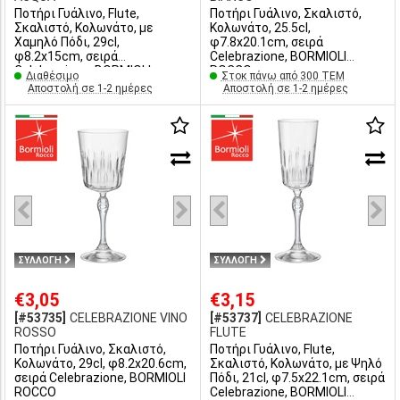
Ποτήρι Γυάλινο, Flute,
Ποτήρι Γυάλινο, Σκαλιστό,
Σκαλιστό, Κολωνάτο, με
Κολωνάτο, 25.5cl,
Χαμηλό Πόδι, 29cl,
φ7.8x20.1cm, σειρά
φ8.2x15cm, σειρά
Celebrazione, BORMIOLI
Celebrazione, BORMIOLI
ROCCO
Διαθέσιμο
Στοκ πάνω από 300 ΤΕΜ
ROCCO
Αποστολή σε 1-2 ημέρες
Αποστολή σε 1-2 ημέρες
ΣΥΛΛΟΓΗ
ΣΥΛΛΟΓΗ
€3,05
€3,15
[#53735]
CELEBRAZIONE VINO
[#53737]
CELEBRAZIONE
ROSSO
FLUTE
Ποτήρι Γυάλινο, Σκαλιστό,
Ποτήρι Γυάλινο, Flute,
Κολωνάτο, 29cl, φ8.2x20.6cm,
Σκαλιστό, Κολωνάτο, με Ψηλό
σειρά Celebrazione, BORMIOLI
Πόδι, 21cl, φ7.5x22.1cm, σειρά
ROCCO
Celebrazione, BORMIOLI