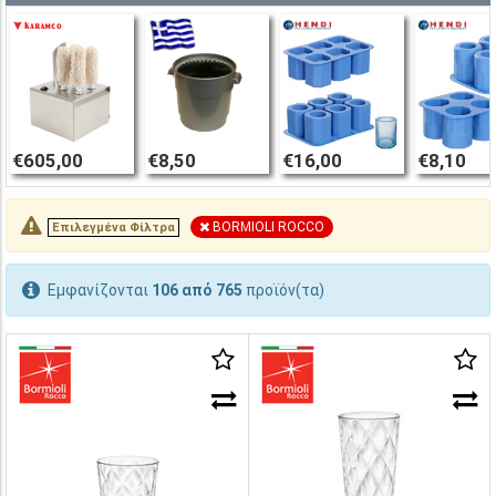
€605,00
€8,50
€16,00
€8,10
BORMIOLI ROCCO
Επιλεγμένα Φίλτρα
Εμφανίζονται
106 από 765
προϊόν(τα)