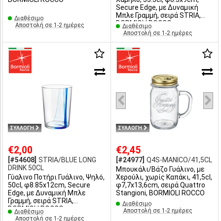
Secure Edge, με Δυναμική
Μπλε Γραμμή, σειρά STRIA,
Διαθέσιμο
BORMIOLI ROCCO
Αποστολή σε 1-2 ημέρες
Διαθέσιμο
Αποστολή σε 1-2 ημέρες
ΣΥΛΛΟΓΗ
ΣΥΛΛΟΓΗ
€2,00
€2,45
[#54608]
STRIA/BLUE LONG
[#24977]
Q4S-MANICO/41,5CL
DRINK 50CL
Μπουκάλι/Βάζο Γυάλινο, με
Γύαλινο Ποτήρι Γυάλινο, Ψηλό,
Χερούλι, χωρίς Καπάκι, 41,5cl,
50cl, φ8.85x12cm, Secure
φ7,7x13,6cm, σειρά Quattro
Edge, με Δυναμική Μπλε
Stangioni, BORMIOLI ROCCO
Γραμμή, σειρά STRIA,
Διαθέσιμο
BORMIOLI ROCCO
Αποστολή σε 1-2 ημέρες
Διαθέσιμο
Αποστολή σε 1-2 ημέρες