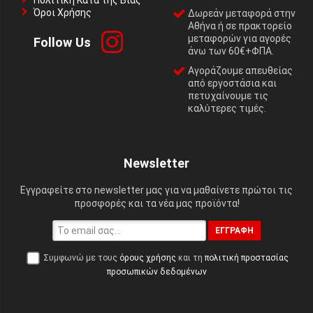
Πολιτική Κατά της Βίας
Όροι Χρήσης
Δωρεάν μεταφορά στην
Αθήνα ή σε πρακτορείο
μεταφορών για αγορές
Follow Us
άνω των 60€+ΦΠΑ.
Αγοράζουμε απευθείας
από εργοστάσια και
πετυχαίνουμε τις
καλύτερες τιμές.
Newsletter
Εγγραφείτε στο newsletter μας για να μαθαίνετε πρώτοι τις
προσφορές και τα νέα μας προϊόντα!
ΕΓΓΡΑΦΉ
Συμφωνώ με τους
όρους χρήσης
και τη
πολιτική προστασίας
προσωπικών δεδομένων