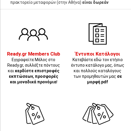
πρακτορείο μεταφορών (στην Αθήνα)
είναι δωρεάν
Ready.gr Members Club
Έντυποι Κατάλογοι
Εγγραφείτε Μέλος στο
Κατεβάστε εδώ τον ετήσιο
Ready.gr, συλλέξτε πόντους
έντυπο κατάλογο μας, όπως
και
κερδίστε επιστροφές
και πολλούς καταλόγους
εκπτώσεων, προσφορές
των προμηθευτών μας
σε
και μοναδικά προνόμια
!
μορφή pdf