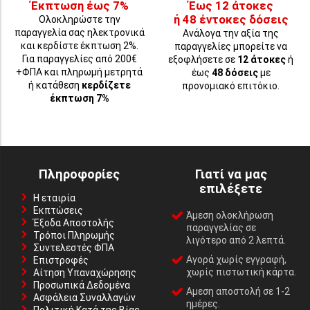
Έκπτωση έως 7%
Έως 12 άτοκες
ή 48 έντοκες δόσεις
Ολοκληρώστε την
παραγγελία σας ηλεκτρονικά
Ανάλογα την αξία της
και κερδίστε έκπτωση 2%.
παραγγελίες μπορείτε να
Για παραγγελίες από 200€
εξοφλήσετε σε
12 άτοκες
ή
+ΦΠΑ και πληρωμή μετρητά
έως
48 δόσεις
με
ή κατάθεση
κερδίζετε
προνομιακό επιτόκιο.
έκπτωση 7%
Πληροφορίες
Γιατί να μας
επιλέξετε
Η εταιρία
Εκπτώσεις
Άμεση ολοκλήρωση
Έξοδα Αποστολής
παραγγελίας σε
Τρόποι Πληρωμής
λιγότερο από 2 λεπτά.
Συντελεστές ΦΠΑ
Αγορά χωρίς εγγραφή,
Επιστροφές
χωρίς πιστωτική κάρτα.
Αίτηση Υπαναχώρησης
Προσωπικά Δεδομένα
Αμεση αποστολή σε 1-2
Ασφάλεια Συναλλαγών
ημέρες.