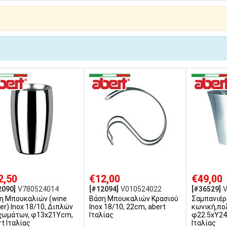
2,50
€12,00
€49,00
2090]
V780524014
[#12094]
V010524022
[#36529]
η Μπουκαλιών (wine
Βάση Μπουκαλιών Κρασιού
Σαμπανιέρα
er) Inox 18/10, Διπλών
Inox 18/10, 22cm, abert
κωνική,πο
χωμάτων, φ13x21Υcm,
Ιταλίας
φ22.5xΥ24
t Ιταλίας
Ιταλίας