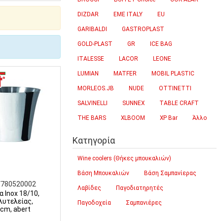
DIZDAR
EME ITALY
EU
GARIBALDI
GASTROPLAST
GOLD-PLAST
GR
ICE BAG
ITALESSE
LACOR
LEONE
LUMIAN
MATFER
MOBIL PLASTIC
MORLEOS.JB
NUDE
OTTINETTI
SALVINELLI
SUNNEX
TABLE CRAFT
THE BARS
XLBOOM
XP Bar
Άλλο
Κατηγορία
Wine coolers (Θήκες μπουκαλιών)
Βάση Μπουκαλιών
Βάση Σαμπανίερας
V780520002
Λαβίδες
Παγοδιατηρητές
 Inox 18/10,
λυτελείας,
Παγοδοχεία
Σαμπανιέρες
cm, abert