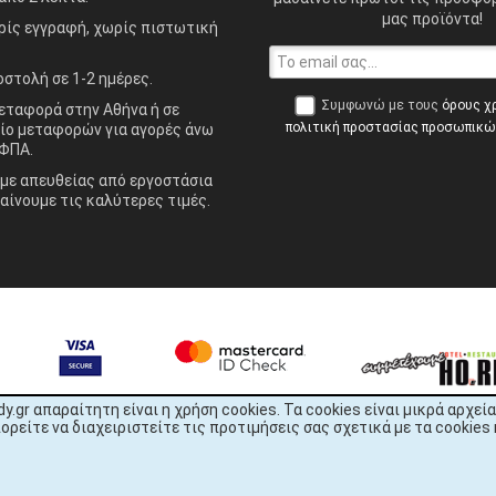
μας προϊόντα!
ίς εγγραφή, χωρίς πιστωτική
στολή σε 1-2 ημέρες.
Συμφωνώ με τους
όρους χ
ταφορά στην Αθήνα ή σε
πολιτική προστασίας προσωπικ
ίο μεταφορών για αγορές άνω
ΦΠΑ.
ε απευθείας από εργοστάσια
αίνουμε τις καλύτερες τιμές.
dy.gr απαραίτητη είναι η χρήση cookies. Τα cookies είναι μικρά αρχ
είτε να διαχειριστείτε τις προτιμήσεις σας σχετικά με τα cookies 
READY.gr © 2022 | All Rights Reserved
1344x2256