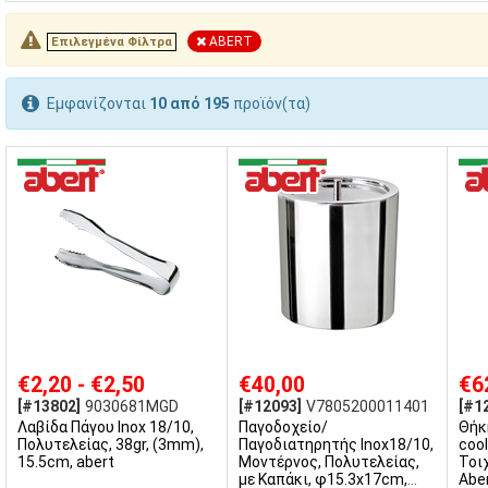
ABERT
Επιλεγμένα Φίλτρα
Εμφανίζονται
10 από 195
προϊόν(τα)
€2,20 - €2,50
€40,00
€6
[#13802]
9030681MGD
[#12093]
V7805200011401
[#1
Λαβίδα Πάγου Inox 18/10,
Παγοδοχείο/
Θήκ
Πολυτελείας, 38gr, (3mm),
Παγοδιατηρητής Inox18/10,
cool
15.5cm, abert
Μοντέρνος, Πολυτελείας,
Τοι
με Καπάκι, φ15.3x17cm,
Aber