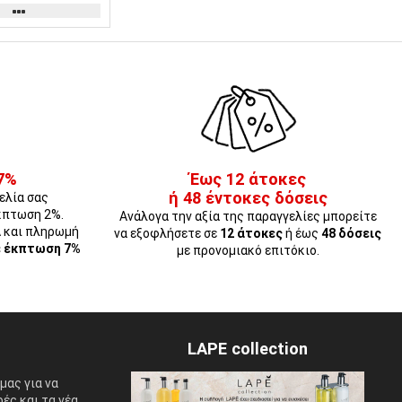
7%
Έως 12 άτοκες
ή 48 έντοκες δόσεις
ελία σας
κπτωση 2%.
Ανάλογα την αξία της παραγγελίες μπορείτε
Α και πληρωμή
να εξοφλήσετε σε
12 άτοκες
ή έως
48 δόσεις
ε έκπτωση 7%
με προνομιακό επιτόκιο.
LAPE collection
μας για να
ές και τα νέα