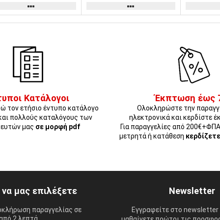
τυποι Κατάλογοι
Έκπτωση έως 
ώ τον ετήσιο έντυπο κατάλογο
Ολοκληρώστε την παραγγ
και πολλούς καταλόγους των
ηλεκτρονικά και κερδίστε έ
ευτών μας
σε μορφή pdf
Για παραγγελίες από 200€+ΦΠ
μετρητά ή κατάθεση
κερδίζετ
ί να μας επιλέξετε
Newsletter
οκλήρωση παραγγελίας σε
Εγγραφείτε στο newsletter 
από 2 λεπτά.
μαθαίνετε πρώτοι τις προσφορ