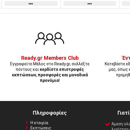
Ready.gr Members Club
Έν
Εγγραφείτε Μέλος στο Ready.gr, συλλέξτε
Κατεβάστε εδ
πόντους και
κερδίστε επιστροφές
μας, όπως 
εκπτώσεων, προσφορές και μοναδικά
προμηθ
προνόμια
!
Πληροφορίες
Γιατ
Η εταιρία
Άμεση ολ
Εκπτώσεις
λιγότερο 