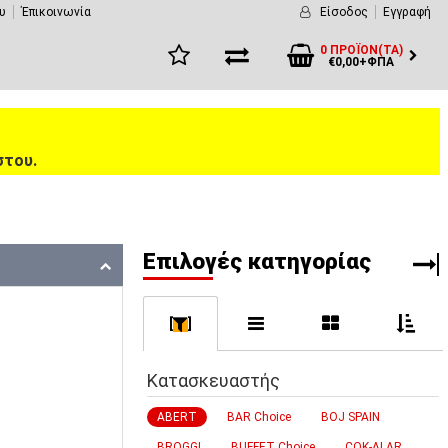
υ
Έπικοινωνία
Είσοδος
Εγγραφή
0 ΠΡΟΪΌΝ(ΤΑ)
€0,00+ΦΠΑ
στου.
Eπιλογές κατηγορίας
[
]
Κατασκευαστής
ABERT
BAR Choice
BOJ SPAIN
BROGGI
BUFFET Choice
COK-ALAR