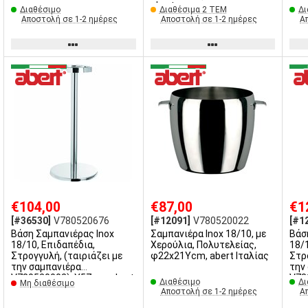
abert
Διαθέσιμο
Διαθέσιμα 2 ΤΕΜ
Δι
Αποστολή σε 1-2 ημέρες
Αποστολή σε 1-2 ημέρες
Α
€104,00
€87,00
€1
[#36530]
V780520676
[#12091]
V780520022
[#1
Βάση Σαμπανιέρας Inox
Σαμπανιέρα Inox 18/10, με
Βάσ
18/10, Επιδαπέδια,
Χερούλια, Πολυτελείας,
18/
Στρογγυλή, (ταιριάζει με
φ22x21Υcm, abert Ιταλίας
Στρ
την σαμπανιέρα
την
V780520002), Υ57cm, abert
V78
Διαθέσιμο
Δι
Μη διαθέσιμο
Αποστολή σε 1-2 ημέρες
Α