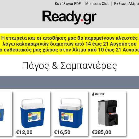
Κατάλογοι PDF
Members Club
Έκθεση Αλίμο
Η εταιρεία και οι αποθήκες μας θα παραμείνουν κλειστές
λόγω καλοκαιρινών διακοπών από 14 έως 21 Αυγούστου
ο εκθεσιακός μας χώρος στον Άλιμο από 10 έως 21 Αυγού
Πάγος & Σαμπανιέρες
€12,00
€16,50
€385,00