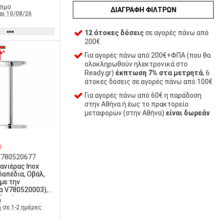
σιμο
ΔΙΑΓΡΑΦΉ ΦΊΛΤΡΩΝ
αι 10/08/26
12 άτοκες δόσεις
σε αγορές πάνω από
200€
Για αγορές πάνω από 200€+ΦΠΑ (που θα
ολοκληρωθούν ηλεκτρονικά στο
Ready.gr)
έκπτωση 7% στα μετρητά
, 6
άτοκες δόσεις σε αγορές πάνω από 100€
Για αγορές πάνω από 60€ η παράδοση
στην Αθήνα ή έως το πρακτορείο
μεταφορών (στην Αθήνα)
είναι δωρεάν
0
V780520677
ανιέρας Inox
δαπέδια, Οβάλ,
 με την
α V780520003),
abert
ο
 σε 1-2 ημέρες