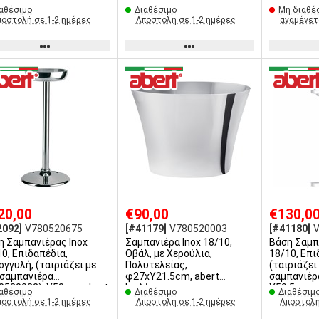
αθέσιμο
Διαθέσιμο
Μη διαθέ
ποστολή σε 1-2 ημέρες
Αποστολή σε 1-2 ημέρες
αναμένετ
20,00
€90,00
€130,0
2092]
V780520675
[#41179]
V780520003
[#41180]
η Σαμπανιέρας Inox
Σαμπανιέρα Inox 18/10,
Βάση Σαμπ
10, Επιδαπέδια,
Οβάλ, με Χερούλια,
18/10, Επι
ογγυλή, (ταιριάζει με
Πολυτελείας,
(ταιριάζει
 σαμπανιέρα
φ27xΥ21.5cm, abert
σαμπανιέρ
0520022), Υ58cm, abert
Ιταλίας
Υ59.5cm, 
αθέσιμο
Διαθέσιμο
Διαθέσιμ
ποστολή σε 1-2 ημέρες
Αποστολή σε 1-2 ημέρες
Αποστολή