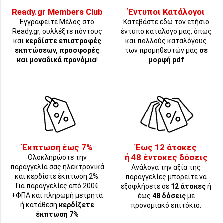
Ready.gr Members Club
Έντυποι Κατάλογοι
Εγγραφείτε Μέλος στο
Κατεβάστε εδώ τον ετήσιο
Ready.gr, συλλέξτε πόντους
έντυπο κατάλογο μας, όπως
και
κερδίστε επιστροφές
και πολλούς καταλόγους
εκπτώσεων, προσφορές
των προμηθευτών μας
σε
και μοναδικά προνόμια
!
μορφή pdf
Έκπτωση έως 7%
Έως 12 άτοκες
ή 48 έντοκες δόσεις
Ολοκληρώστε την
παραγγελία σας ηλεκτρονικά
Ανάλογα την αξία της
και κερδίστε έκπτωση 2%.
παραγγελίες μπορείτε να
Για παραγγελίες από 200€
εξοφλήσετε σε
12 άτοκες
ή
+ΦΠΑ και πληρωμή μετρητά
έως
48 δόσεις
με
ή κατάθεση
κερδίζετε
προνομιακό επιτόκιο.
έκπτωση 7%