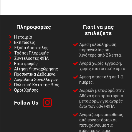
Πληροφορίες
Γιατί να μας
επιλέξετε
Η εταιρία
Εκπτώσεις
Άμεση ολοκλήρωση
Έξοδα Αποστολής
παραγγελίας σε
Τρόποι Πληρωμής
λιγότερο από 2 λεπτά.
Συντελεστές ΦΠΑ
Αγορά χωρίς εγγραφή,
Επιστροφές
χωρίς πιστωτική κάρτα.
Αίτηση Υπαναχώρησης
Προσωπικά Δεδομένα
Αμεση αποστολή σε 1-2
Ασφάλεια Συναλλαγών
ημέρες.
Πολιτική Κατά της Βίας
Όροι Χρήσης
Δωρεάν μεταφορά στην
Αθήνα ή σε πρακτορείο
μεταφορών για αγορές
Follow Us
άνω των 60€+ΦΠΑ.
Αγοράζουμε απευθείας
από εργοστάσια και
πετυχαίνουμε τις
καλύτερες τιμές.