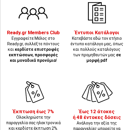
Ready.gr Members Club
Έντυποι Κατάλογοι
Εγγραφείτε Μέλος στο
Κατεβάστε εδώ τον ετήσιο
Ready.gr, συλλέξτε πόντους
έντυπο κατάλογο μας, όπως
και
κερδίστε επιστροφές
και πολλούς καταλόγους
εκπτώσεων, προσφορές
των προμηθευτών μας
σε
και μοναδικά προνόμια
!
μορφή pdf
Έκπτωση έως 7%
Έως 12 άτοκες
ή 48 έντοκες δόσεις
Ολοκληρώστε την
παραγγελία σας ηλεκτρονικά
Ανάλογα την αξία της
και κερδίστε έκπτωση 2%.
παραγγελίες μπορείτε να