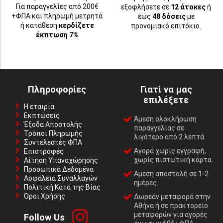
Για παραγγελίες από 200€
εξοφλήσετε σε
12 άτοκες
ή
+ΦΠΑ και πληρωμή μετρητά
έως
48 δόσεις
με
ή κατάθεση
κερδίζετε
προνομιακό επιτόκιο.
έκπτωση 7%
Πληροφορίες
Γιατί να μας
επιλέξετε
Η εταιρία
Εκπτώσεις
Άμεση ολοκλήρωση
Έξοδα Αποστολής
παραγγελίας σε
Τρόποι Πληρωμής
λιγότερο από 2 λεπτά.
Συντελεστές ΦΠΑ
Αγορά χωρίς εγγραφή,
Επιστροφές
χωρίς πιστωτική κάρτα.
Αίτηση Υπαναχώρησης
Προσωπικά Δεδομένα
Αμεση αποστολή σε 1-2
Ασφάλεια Συναλλαγών
ημέρες.
Πολιτική Κατά της Βίας
Όροι Χρήσης
Δωρεάν μεταφορά στην
Αθήνα ή σε πρακτορείο
μεταφορών για αγορές
Follow Us