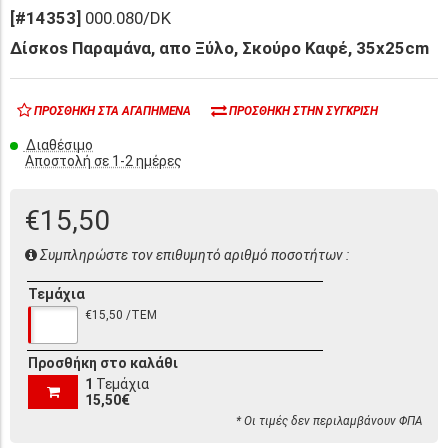
[#14353]
000.080/DK
Δίσκοs Παραμάνα, απο Ξύλο, Σκούρο Καφέ, 35x25cm
ΠΡΟΣΘΉΚΗ ΣΤΑ ΑΓΑΠΗΜΈΝΑ
ΠΡΟΣΘΉΚΗ ΣΤΗΝ ΣΎΓΚΡΙΣΗ
Διαθέσιμο
Αποστολή σε 1-2 ημέρες
€15,50
Συμπληρώστε τον επιθυμητό αριθμό ποσοτήτων :
Τεμάχια
€15,50 /ΤΕΜ
Προσθήκη στο καλάθι
1
Τεμάχια
15,50€
* Οι τιμές δεν περιλαμβάνουν ΦΠΑ