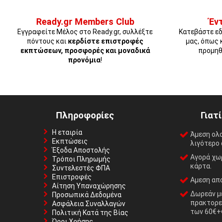
Ready.gr Members Club
Έν
Εγγραφείτε Μέλος στο Ready.gr, συλλέξτε
Κατεβάστε εδ
πόντους και
κερδίστε επιστροφές
μας, όπως 
εκπτώσεων, προσφορές και μοναδικά
προμηθ
προνόμια
!
Πληροφορίες
Γιατ
Η εταιρία
Άμεση ολ
Εκπτώσεις
λιγότερο 
Έξοδα Αποστολής
Αγορά χωρ
Τρόποι Πληρωμής
κάρτα.
Συντελεστές ΦΠΑ
Επιστροφές
Αμεση απο
Αίτηση Υπαναχώρησης
Δωρεάν με
Προσωπικά Δεδομένα
πρακτορε
Ασφάλεια Συναλλαγών
των 60€+
Πολιτική Κατά της Βίας
Όροι Χρήσης