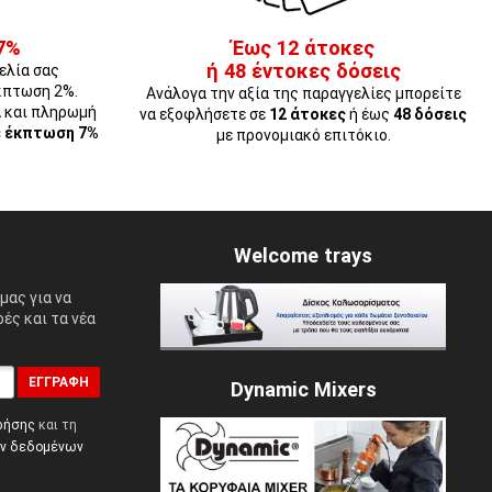
7%
Έως 12 άτοκες
ή 48 έντοκες δόσεις
ελία σας
κπτωση 2%.
Ανάλογα την αξία της παραγγελίες μπορείτε
Α και πληρωμή
να εξοφλήσετε σε
12 άτοκες
ή έως
48 δόσεις
ε έκπτωση 7%
με προνομιακό επιτόκιο.
Welcome trays
μας για να
ές και τα νέα
ΕΓΓΡΑΦΉ
Dynamic Mixers
ρήσης
και τη
ών δεδομένων