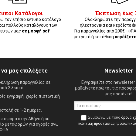
τυποι Κατάλογοι
Έκπτωση έως 
ώ τον ετήσιο έντυπο κατάλογο
Ολοκληρώστε την παραγγ
και πολλούς καταλόγους των
ηλεκτρονικά και κερδίστε έ
ευτών μας
σε μορφή pdf
Για παραγγελίες από 200€+ΦΠ
μετρητά ή κατάθεση
κερδίζετ
ί να μας επιλέξετε
Newsletter
οκλήρωση παραγγελίας σε
Εγγραφείτε στο newsletter 
από 2 λεπτά.
μαθαίνετε πρώτοι τις προσφορ
μας προϊόντα!
ίς εγγραφή, χωρίς πιστωτική
στολή σε 1-2 ημέρες.
Συμφωνώ με τους
όρους χ
ταφορά στην Αθήνα ή σε
πολιτική προστασίας προσωπικ
ίο μεταφορών για αγορές άνω
ΦΠΑ.