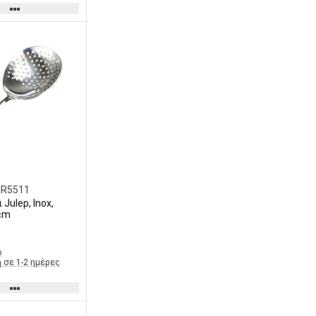
BR5511
Julep, Inox,
cm
ο
 σε 1-2 ημέρες