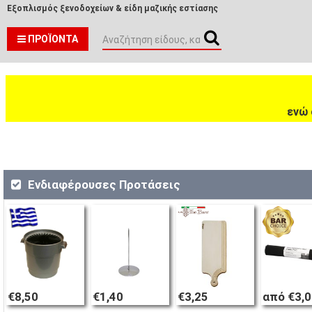
Εξοπλισμός ξενοδοχείων & είδη μαζικής εστίασης
ΠΡΟΪΌΝΤΑ
ενώ 
Ενδιαφέρουσες Προτάσεις
€8,50
€1,40
€3,25
από €3,