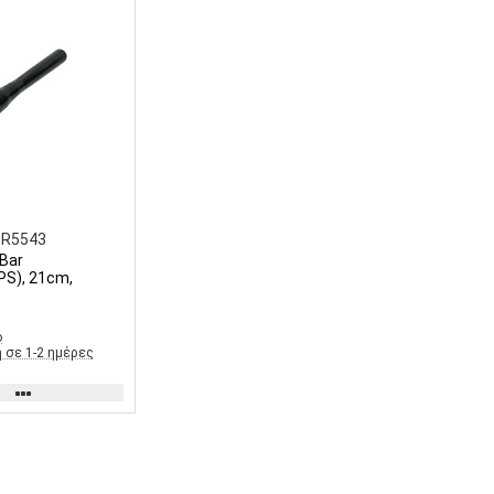
BR5543
 Bar
PS), 21cm,
ο
 σε 1-2 ημέρες