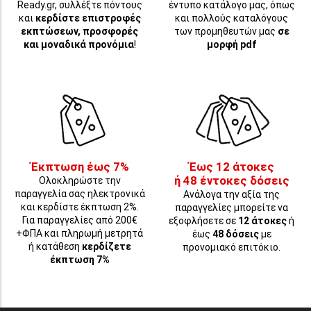
Ready.gr, συλλέξτε πόντους
έντυπο κατάλογο μας, όπως
και
κερδίστε επιστροφές
και πολλούς καταλόγους
εκπτώσεων, προσφορές
των προμηθευτών μας
σε
και μοναδικά προνόμια
!
μορφή pdf
Έκπτωση έως 7%
Έως 12 άτοκες
ή 48 έντοκες δόσεις
Ολοκληρώστε την
παραγγελία σας ηλεκτρονικά
Ανάλογα την αξία της
και κερδίστε έκπτωση 2%.
παραγγελίες μπορείτε να
Για παραγγελίες από 200€
εξοφλήσετε σε
12 άτοκες
ή
+ΦΠΑ και πληρωμή μετρητά
έως
48 δόσεις
με
ή κατάθεση
κερδίζετε
προνομιακό επιτόκιο.
έκπτωση 7%