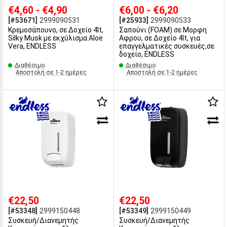
€4,60 - €4,90
€6,00 - €6,20
[#53671]
2999090531
[#25933]
2999090533
Κρεμοσάπουνο, σε Δοχείο 4lt,
Σαπούνι (FOAM) σε Μορφη
Silky Musk με εκχύλισμα Aloe
Αφρου, σε Δοχείο 4lt, για
Vera, ENDLESS
επαγγελματικές συσκευές,σε
δοχείο, ENDLESS
Διαθέσιμο
Διαθέσιμο
Αποστολή σε 1-2 ημέρες
Αποστολή σε 1-2 ημέρες
€22,50
€22,50
[#53348]
2999150448
[#53349]
2999150449
Συσκευή/Διανεμητής
Συσκευή/Διανεμητής