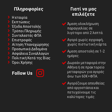
Πληροφορίες
Γιατί να μας
επιλέξετε
Η εταιρία
Εκπτώσεις
Άμεση ολοκλήρωση
Έξοδα Αποστολής
παραγγελίας σε
Τρόποι Πληρωμής
λιγότερο από 2 λεπτά.
Συντελεστές ΦΠΑ
Αγορά χωρίς εγγραφή,
Επιστροφές
χωρίς πιστωτική κάρτα.
Αίτηση Υπαναχώρησης
Προσωπικά Δεδομένα
Αμεση αποστολή σε 1-2
Ασφάλεια Συναλλαγών
ημέρες.
Πολιτική Κατά της Βίας
Όροι Χρήσης
Δωρεάν μεταφορά στην
Αθήνα ή σε πρακτορείο
μεταφορών για αγορές
Follow Us
άνω των 60€+ΦΠΑ.
Αγοράζουμε απευθείας
από εργοστάσια και
πετυχαίνουμε τις
καλύτερες τιμές.