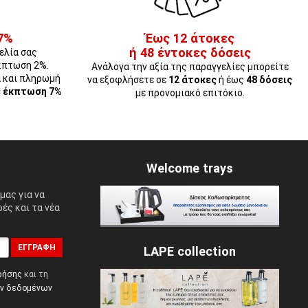
7%
Έως 12 άτοκες
ή 48 έντοκες δόσεις
ελία σας
κπτωση 2%.
Ανάλογα την αξία της παραγγελίες μπορείτε
Α και πληρωμή
να εξοφλήσετε σε
12 άτοκες
ή έως
48 δόσεις
ε έκπτωση 7%
με προνομιακό επιτόκιο.
Welcome trays
μας για να
ές και τα νέα
ΕΓΓΡΑΦΉ
LAPE collection
ρήσης
και τη
ών δεδομένων