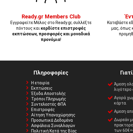
Ready.gr Members Club
Έν
Εγγραφείτε Μέλος στο Ready.gr, συλλέξτε
Κατεβάστε εδ
πόντους και
κερδίστε επιστροφές
μας, όπως 
εκπτώσεων, προσφορές και μοναδικά
προμηθ
προνόμια
!
Πληροφορίες
Γιατ
Η εταιρία
Άμεση ολ
Εκπτώσεις
λιγότερο 
Έξοδα Αποστολής
Αγορά χωρ
Τρόποι Πληρωμής
κάρτα.
Συντελεστές ΦΠΑ
Επιστροφές
Αμεση απο
Αίτηση Υπαναχώρησης
Δωρεάν με
Προσωπικά Δεδομένα
πρακτορε
Ασφάλεια Συναλλαγών
των 60€+
Πολιτική Κατά της Βίας