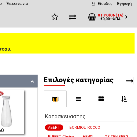
υ
Έπικοινωνία
Είσοδος
Εγγραφή
0 ΠΡΟΪΌΝ(ΤΑ)
€0,00+ΦΠΑ
στου.
Eπιλογές κατηγορίας
[
]
Κατασκευαστής
ABERT
BORMIOLI ROCCO
60
BUFFET Choice
HENDI
JOS TEN BERG