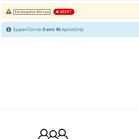
ABERT
Επιλεγμένα Φίλτρα
Εμφανίζονται
0 από 46
προϊόν(τα)