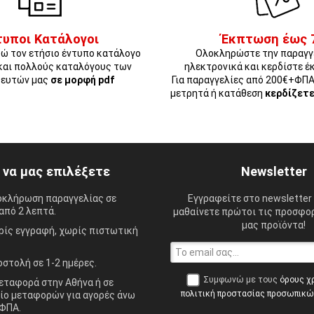
τυποι Κατάλογοι
Έκπτωση έως 
ώ τον ετήσιο έντυπο κατάλογο
Ολοκληρώστε την παραγγ
και πολλούς καταλόγους των
ηλεκτρονικά και κερδίστε έ
ευτών μας
σε μορφή pdf
Για παραγγελίες από 200€+ΦΠ
μετρητά ή κατάθεση
κερδίζετ
ί να μας επιλέξετε
Newsletter
οκλήρωση παραγγελίας σε
Εγγραφείτε στο newsletter 
από 2 λεπτά.
μαθαίνετε πρώτοι τις προσφορ
μας προϊόντα!
ίς εγγραφή, χωρίς πιστωτική
στολή σε 1-2 ημέρες.
Συμφωνώ με τους
όρους χ
ταφορά στην Αθήνα ή σε
πολιτική προστασίας προσωπικ
ίο μεταφορών για αγορές άνω
ΦΠΑ.