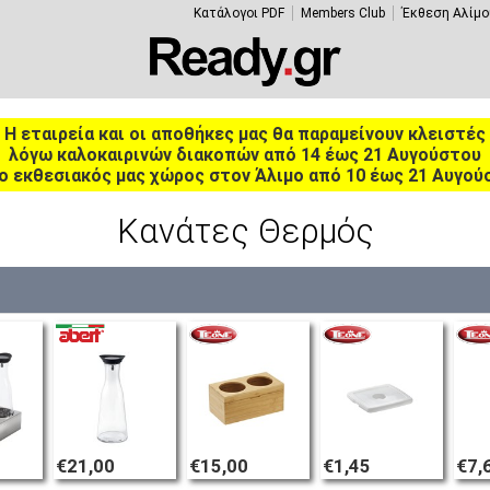
Κατάλογοι PDF
Members Club
Έκθεση Αλίμο
Η εταιρεία και οι αποθήκες μας θα παραμείνουν κλειστές
λόγω καλοκαιρινών διακοπών από 14 έως 21 Αυγούστου
ο εκθεσιακός μας χώρος στον Άλιμο από 10 έως 21 Αυγού
Κανάτες Θερμός
€21,00
€15,00
€1,45
€7,