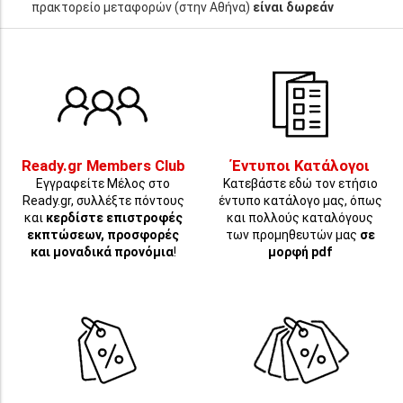
πρακτορείο μεταφορών (στην Αθήνα)
είναι δωρεάν
Ready.gr Members Club
Έντυποι Κατάλογοι
Εγγραφείτε Μέλος στο
Κατεβάστε εδώ τον ετήσιο
Ready.gr, συλλέξτε πόντους
έντυπο κατάλογο μας, όπως
και
κερδίστε επιστροφές
και πολλούς καταλόγους
εκπτώσεων, προσφορές
των προμηθευτών μας
σε
και μοναδικά προνόμια
!
μορφή pdf