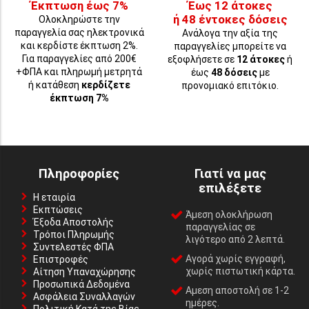
Έκπτωση έως 7%
Έως 12 άτοκες
ή 48 έντοκες δόσεις
Ολοκληρώστε την
παραγγελία σας ηλεκτρονικά
Ανάλογα την αξία της
και κερδίστε έκπτωση 2%.
παραγγελίες μπορείτε να
Για παραγγελίες από 200€
εξοφλήσετε σε
12 άτοκες
ή
+ΦΠΑ και πληρωμή μετρητά
έως
48 δόσεις
με
ή κατάθεση
κερδίζετε
προνομιακό επιτόκιο.
έκπτωση 7%
Πληροφορίες
Γιατί να μας
επιλέξετε
Η εταιρία
Εκπτώσεις
Άμεση ολοκλήρωση
Έξοδα Αποστολής
παραγγελίας σε
Τρόποι Πληρωμής
λιγότερο από 2 λεπτά.
Συντελεστές ΦΠΑ
Αγορά χωρίς εγγραφή,
Επιστροφές
χωρίς πιστωτική κάρτα.
Αίτηση Υπαναχώρησης
Προσωπικά Δεδομένα
Αμεση αποστολή σε 1-2
Ασφάλεια Συναλλαγών
ημέρες.