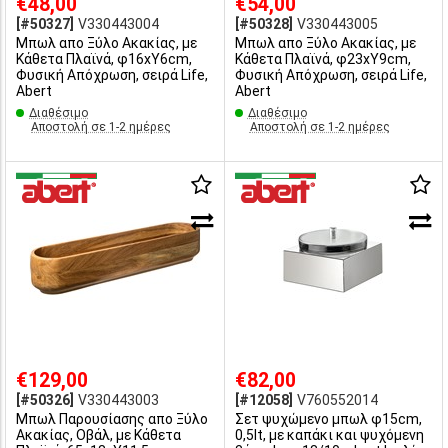
€48,00
€54,00
[#50327]
V330443004
[#50328]
V330443005
Μπωλ απο Ξύλο Ακακίας, με
Μπωλ απο Ξύλο Ακακίας, με
Κάθετα Πλαϊνά, φ16xΥ6cm,
Κάθετα Πλαϊνά, φ23xΥ9cm,
Φυσική Απόχρωση, σειρά Life,
Φυσική Απόχρωση, σειρά Life,
Abert
Abert
Διαθέσιμο
Διαθέσιμο
Αποστολή σε 1-2 ημέρες
Αποστολή σε 1-2 ημέρες
€129,00
€82,00
[#50326]
V330443003
[#12058]
V760552014
Μπωλ Παρουσίασης απο Ξύλο
Σετ ψυχώμενο μπωλ φ15cm,
Ακακίας, Οβάλ, με Κάθετα
0,5lt, με καπάκι και ψυχόμενη