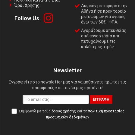
Πολιτική Κατά της Βίας
Όροι Χρήσης
Δωρεάν μεταφορά στην
Αθήνα ή σε πρακτορείο
μεταφορών για αγορές
Follow Us
άνω των 60€+ΦΠΑ.
Αγοράζουμε απευθείας
από εργοστάσια και
πετυχαίνουμε τις
καλύτερες τιμές.
Newsletter
Εγγραφείτε στο newsletter μας για να μαθαίνετε πρώτοι τις
προσφορές και τα νέα μας προϊόντα!
ΕΓΓΡΑΦΉ
Συμφωνώ με τους
όρους χρήσης
και τη
πολιτική προστασίας
προσωπικών δεδομένων